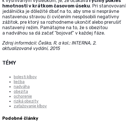
k vysnívaným výsledkom, je, že očakáva
rýchly pokles
hmotnosti v krátkom časovom úseku
. Pri stanovovaní
jedálnička je dôležité dbať na to, aby sme si nesprávne
nastavenou stravou či cvičením nespôsobili negatívny
zážitok, pre ktorý sa rozhodneme ukončiť alebo prerušiť
nastavený režim. Pamätajme na to, že s obezitou
a nadváhou sa dá začať “bojovať” v každej fáze.
Zdroj informácií:
Češka, R. a kol.: INTERNA, 2.
aktualizované vydání, 2015
TÉMY
bolesti kĺbov
liečba
nadváha
obezita
ochorenie
riziká obezity
zaťažovanie kĺbov
Podobné články