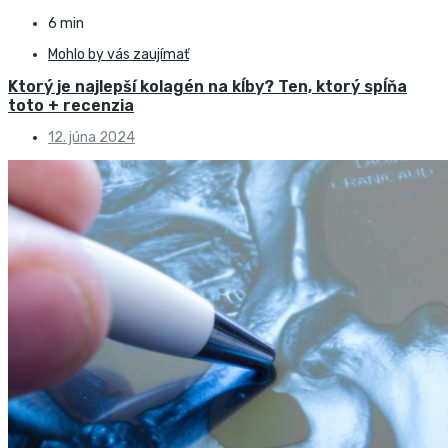
6 min
Mohlo by vás zaujímať
Ktorý je najlepší kolagén na kĺby? Ten, ktorý spĺňa
toto + recenzia
12. júna 2024