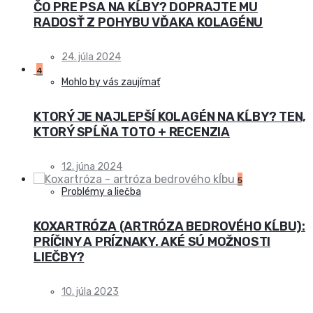
ČO PRE PSA NA KĹBY? DOPRAJTE MU
RADOSŤ Z POHYBU VĎAKA KOLAGÉNU
24. júla 2024
4
Mohlo by vás zaujímať
KTORÝ JE NAJLEPŠÍ KOLAGÉN NA KĹBY? TEN,
KTORÝ SPĹŇA TOTO + RECENZIA
12. júna 2024
5
Problémy a liečba
KOXARTRÓZA (ARTRÓZA BEDROVÉHO KĹBU):
PRÍČINY A PRÍZNAKY. AKÉ SÚ MOŽNOSTI
LIEČBY?
10. júla 2023