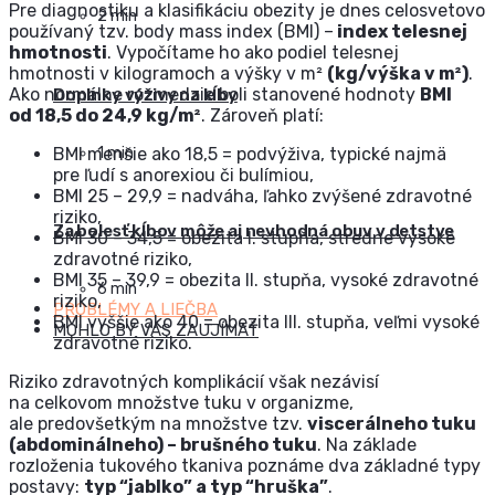
Pre diagnostiku a klasifikáciu obezity je dnes celosvetovo
2 min
používaný tzv. body mass index (BMI) –
index telesnej
hmotnosti
. Vypočítame ho ako podiel telesnej
hmotnosti v kilogramoch a výšky v
m²
(kg/výška v m²)
.
Ako normálne rozmedzie boli stanovené hodnoty
BMI
Doplnky výživy na kĺby
od 18,5 do 24,9 kg/m²
. Zároveň platí:
1 min
BMI menšie ako 18,5 = podvýživa, typické najmä
pre ľudí s anorexiou či bulímiou,
BMI 25 – 29,9 = nadváha, ľahko zvýšené zdravotné
riziko,
Za bolesť kĺbov môže aj nevhodná obuv v detstve
BMI 30 – 34,5 = obezita I. stupňa, stredne vysoké
zdravotné riziko,
BMI 35 – 39,9 = obezita II. stupňa, vysoké zdravotné
6 min
riziko,
PROBLÉMY A LIEČBA
BMI vyššie ako 40 = obezita III. stupňa, veľmi vysoké
MOHLO BY VÁS ZAUJÍMAŤ
zdravotné riziko.
Riziko zdravotných komplikácií však nezávisí
na celkovom množstve tuku v organizme,
ale predovšetkým na množstve tzv.
viscerálneho tuku
(abdominálneho) – brušného tuku
. Na základe
rozloženia tukového tkaniva poznáme dva základné typy
postavy:
typ “jablko” a typ “hruška”
.