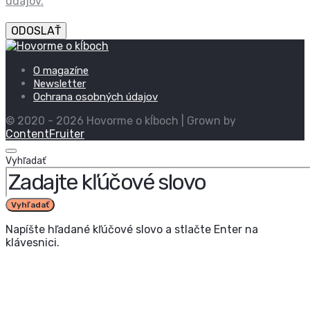
údajov.
ODOSLAŤ
O magazíne
Newsletter
Ochrana osobných údajov
© 2020 - 2026 Hovorme o kĺboch | Grown by
ContentFruiter
Vyhľadať
Vyhľadať
Napíšte hľadané kľúčové slovo a stlačte Enter na
klávesnici.