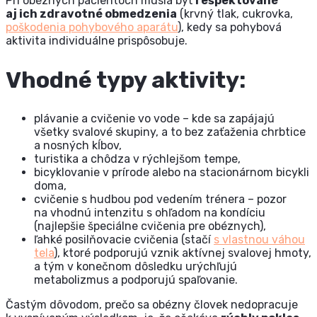
Pri obéznych pacientoch musia byť
rešpektované
aj ich zdravotné obmedzenia
(krvný tlak, cukrovka,
poškodenia pohybového aparátu
), kedy sa pohybová
aktivita individuálne prispôsobuje.
Vhodné typy aktivity:
plávanie a cvičenie vo vode – kde sa zapájajú
všetky svalové skupiny, a to bez zaťaženia chrbtice
a nosných kĺbov,
turistika a chôdza v rýchlejšom tempe,
bicyklovanie v prírode alebo na stacionárnom bicykli
doma,
cvičenie s hudbou pod vedením trénera – pozor
na vhodnú intenzitu s ohľadom na kondíciu
(najlepšie špeciálne cvičenia pre obéznych),
ľahké posilňovacie cvičenia (stačí
s vlastnou váhou
tela
), ktoré podporujú vznik aktívnej svalovej hmoty,
a tým v konečnom dôsledku urýchľujú
metabolizmus a podporujú spaľovanie.
Častým dôvodom, prečo sa obézny človek nedopracuje