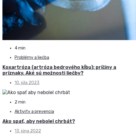
4 min
Problémy a liečba
Koxartróza (artróza bedrového kĺbu): príčiny a
príznaky. Aké sú možnosti liečby?
10. júla 2023
2 min
Aktivity a prevencia
Ako spať, aby nebolel chrbát?
13. júna 2022