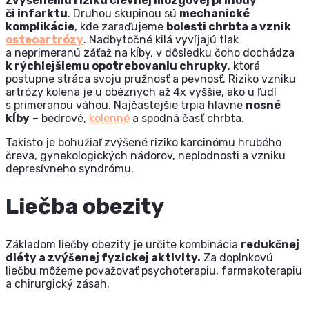
zvýšenému riziku cievnej mozgovej príhody
či infarktu
. Druhou skupinou sú
mechanické
komplikácie
, kde zaraďujeme
bolesti chrbta a vznik
osteoartrózy
. Nadbytočné kilá vyvíjajú tlak
a neprimeranú záťaž na kĺby, v dôsledku čoho dochádza
k rýchlejšiemu opotrebovaniu chrupky
, ktorá
postupne stráca svoju pružnosť a pevnosť. Riziko vzniku
artrózy kolena je u obéznych až 4x vyššie, ako u ľudí
s primeranou váhou. Najčastejšie trpia hlavne
nosné
kĺby
– bedrové,
kolenné
a spodná časť chrbta.
Takisto je bohužiaľ zvýšené riziko karcinómu hrubého
čreva, gynekologických nádorov, neplodnosti a vzniku
depresívneho syndrómu.
Liečba obezity
Základom liečby obezity je určite kombinácia
redukčnej
diéty a zvýšenej fyzickej aktivity.
Za doplnkovú
liečbu môžeme považovať psychoterapiu, farmakoterapiu
a chirurgický zásah.