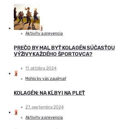
1
Aktivity a prevencia
PREČO BY MAL BYŤ KOLAGÉN SÚČASŤOU
VÝŽIVY KAŽDÉHO ŠPORTOVCA?
11. októbra 2024
2
Mohlo by vás zaujímať
KOLAGÉN: NA KĹBY I NA PLEŤ
27. septembra 2024
3
Aktivity a prevencia