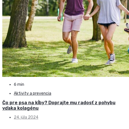
6 min
Aktivity a prevencia
Čo pre psa na kĺby? Doprajte mu radosť z pohybu
vďaka kolagénu
24. júla 2024