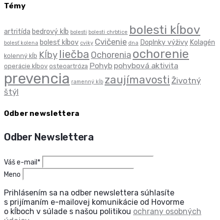
Témy
bolesti kĺbov
artritída
bedrový kĺb
bolesti
bolesti chrbtice
Cvičenie
bolesť kĺbov
Doplnky výživy
Kolagén
bolesť kolena
cviky
dna
ochorenie
liečba
Kĺby
Ochorenia
kolenný kĺb
Pohyb
pohybová aktivita
operácie kĺbov
osteoartróza
prevencia
zaujímavosti
Životný
ramenný kĺb
štýl
Odber newslettera
Odber Newslettera
Váš e-mail*
Meno
Prihlásením sa na odber newslettera súhlasíte
s prijímaním e-mailovej komunikácie od Hovorme
o kĺboch v súlade s našou politikou
ochrany osobných