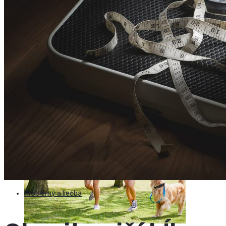
Prečo by mal byť kolagén súčasťou výživy každého
športovca?
6 min
Problémy a liečba