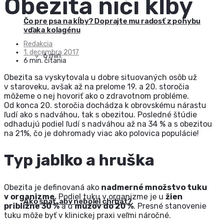
Obezita ničí kĺby
Čo pre psa na kĺby? Doprajte mu radosť z pohybu
vďaka kolagénu
Redakcia
1. decembra 2017
6 min
6 min. čítania
Obezita sa vyskytovala u dobre situovaných osôb už
v staroveku, avšak až na prelome 19. a 20. storočia
môžeme o nej hovoriť ako o zdravotnom probléme.
Od konca 20. storočia dochádza k obrovskému nárastu
ľudí ako s nadváhou, tak s obezitou. Posledné štúdie
odhadujú podiel ľudí s nadváhou až na 34 % a s obezitou
na 21%, čo je dohromady viac ako polovica populácie!
Typ jablko a hruška
Obezita je definovaná ako
nadmerné množstvo tuku
v organizme
. Podiel tuku v organizme je u
žien
Ako spať, aby nebolel chrbát?
približne 30 %
a u
mužov do 20 %
. Presné stanovenie
tuku môže byť v klinickej praxi veľmi náročné.