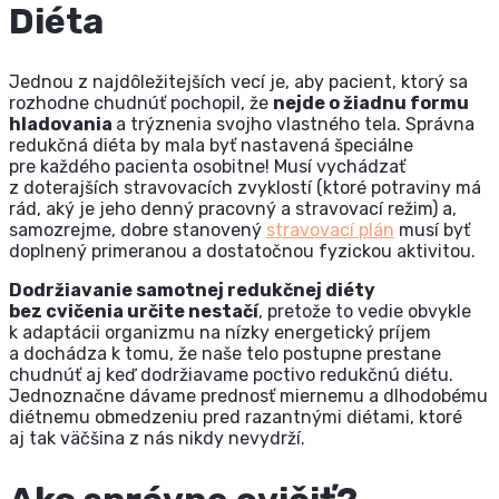
Diéta
Jednou z najdôležitejších vecí je, aby pacient, ktorý sa
rozhodne chudnúť pochopil, že
nejde o žiadnu formu
hladovania
a trýznenia svojho vlastného tela. Správna
redukčná diéta by mala byť nastavená špeciálne
pre každého pacienta osobitne! Musí vychádzať
z doterajších stravovacích zvyklostí (ktoré potraviny má
rád, aký je jeho denný pracovný a stravovací režim) a,
samozrejme, dobre stanovený
stravovací plán
musí byť
doplnený primeranou a dostatočnou fyzickou aktivitou.
Dodržiavanie samotnej redukčnej diéty
bez cvičenia určite nestačí
, pretože to vedie obvykle
k adaptácii organizmu na nízky energetický príjem
a dochádza k tomu, že naše telo postupne prestane
chudnúť aj keď dodržiavame poctivo redukčnú diétu.
Jednoznačne dávame prednosť miernemu a dlhodobému
diétnemu obmedzeniu pred razantnými diétami, ktoré
aj tak väčšina z nás nikdy nevydrží.