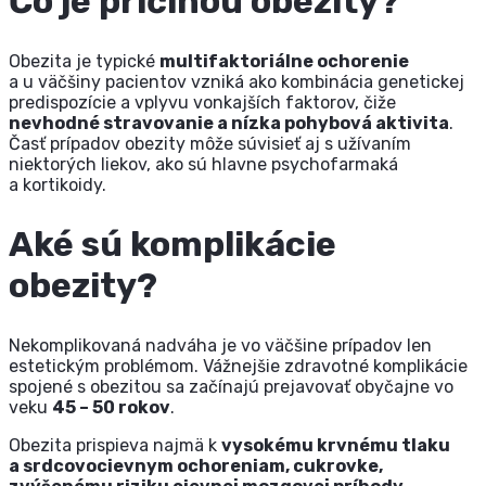
Čo je príčinou obezity?
Obezita je typické
multifaktoriálne ochorenie
a u väčšiny pacientov vzniká ako kombinácia genetickej
predispozície a vplyvu vonkajších faktorov, čiže
nevhodné stravovanie a nízka pohybová aktivita
.
Časť prípadov obezity môže súvisieť aj s užívaním
niektorých liekov, ako sú hlavne psychofarmaká
a kortikoidy.
Aké sú komplikácie
obezity?
Nekomplikovaná nadváha je vo väčšine prípadov len
estetickým problémom. Vážnejšie zdravotné komplikácie
spojené s obezitou sa začínajú prejavovať obyčajne vo
veku
45 – 50 rokov
.
Obezita prispieva najmä k
vysokému krvnému tlaku
a srdcovocievnym ochoreniam, cukrovke,