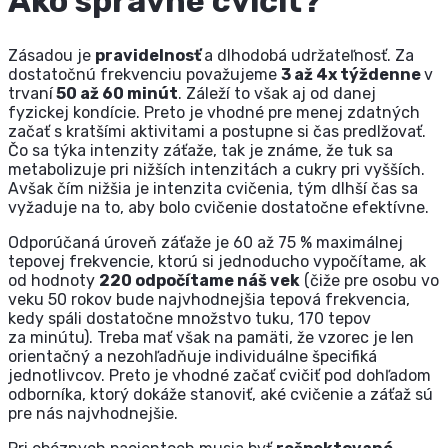
Ako správne cvičiť?
Zásadou je
pravidelnosť
a dlhodobá udržateľnosť.
Za
dostatočnú frekvenciu považujeme
3 až 4x týždenne
v
trvaní
50 až 60 minút
. Záleží to však aj od danej
fyzickej kondície. Preto je vhodné pre menej zdatných
začať s kratšími aktivitami a postupne si čas predlžovať.
Čo sa týka intenzity záťaže, tak je známe, že tuk sa
metabolizuje pri nižších intenzitách a cukry pri vyšších.
Avšak čím nižšia je intenzita cvičenia, tým dlhší čas sa
vyžaduje na to, aby bolo cvičenie dostatočne efektívne.
Odporúčaná úroveň záťaže je 60 až 75 % maximálnej
tepovej frekvencie, ktorú si jednoducho vypočítame, ak
od hodnoty
220 odpočítame náš vek
(čiže pre osobu vo
veku 50 rokov bude najvhodnejšia tepová frekvencia,
kedy spáli dostatočne množstvo tuku, 170 tepov
za minútu). Treba mať však na pamäti, že vzorec je len
orientačný a nezohľadňuje individuálne špecifiká
jednotlivcov. Preto je vhodné začať cvičiť pod dohľadom
odborníka, ktorý dokáže stanoviť, aké cvičenie a záťaž sú
pre nás najvhodnejšie.