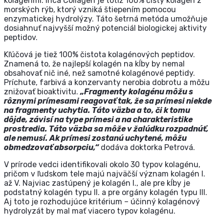
kolagénmi. Inca Collagen je totiž 100% čistý kolagén z
morských rýb, ktorý vzniká štiepením pomocou
enzymatickej hydrolýzy. Táto šetrná metóda umožňuje
dosiahnuť najvyšší možný potenciál biologickej aktivity
peptidov.
Kľúčová je tiež 100% čistota kolagénových peptidov.
Znamená to, že najlepší kolagén na kĺby by nemal
obsahovať nič iné, než samotné kolagénové peptidy.
Príchute, farbivá a konzervanty nerobia dobrotu a môžu
znižovať bioaktivitu.
„Fragmenty kolagénu môžu s
rôznymi prímesami reagovať tak, že sa prímesi niekde
na fragmenty uchytia. Táto väzba a to, či k tomu
dôjde, závisí na type prímesi a na charakteristike
prostredia. Táto väzba sa môže v žalúdku rozpadnúť,
ale nemusí. Ak prímesi zostanú uchytené, môžu
obmedzovať absorpciu,“
dodáva doktorka Petrová.
V prírode vedci identifikovali okolo 30 typov kolagénu,
pričom v ľudskom tele majú najväčší význam kolagén I.
až V. Najviac zastúpený je kolagén I., ale pre kĺby je
podstatný kolagén typu II. a pre orgány kolagén typu III.
Aj toto je rozhodujúce kritérium – účinný kolagénový
hydrolyzát by mal mať viacero typov kolagénu.