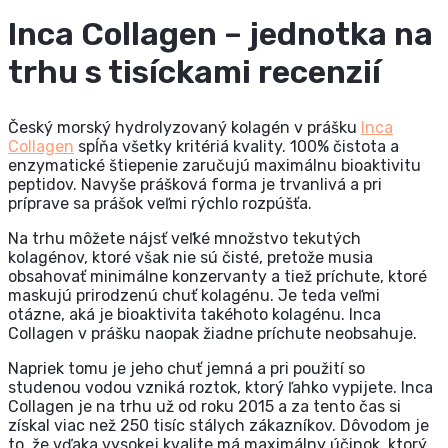
Inca Collagen – jednotka na
trhu s tisíckami recenzií
Český morský hydrolyzovaný kolagén v prášku
Inca
Collagen
spĺňa všetky kritériá kvality. 100% čistota a
enzymatické štiepenie zaručujú maximálnu bioaktivitu
peptidov. Navyše prášková forma je trvanlivá a pri
príprave sa prášok veľmi rýchlo rozpúšťa.
Na trhu môžete nájsť veľké množstvo tekutých
kolagénov, ktoré však nie sú čisté, pretože musia
obsahovať minimálne konzervanty a tiež príchute, ktoré
maskujú prirodzenú chuť kolagénu. Je teda veľmi
otázne, aká je bioaktivita takéhoto kolagénu. Inca
Collagen v prášku naopak žiadne príchute neobsahuje.
Napriek tomu je jeho chuť jemná a pri použití so
studenou vodou vzniká roztok, ktorý ľahko vypijete. Inca
Collagen je na trhu už od roku 2015 a za tento čas si
získal viac než 250 tisíc stálych zákazníkov. Dôvodom je
to, že vďaka vysokej kvalite má maximálny účinok, ktorý