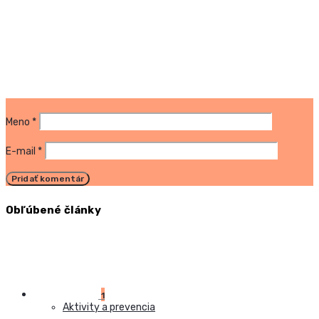
Meno
*
E-mail
*
Obľúbené články
1
Aktivity a prevencia