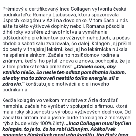
Prémiový a certifikovaný Inca Collagen vytvorila česká
podnikateľka Romana Ljubasová, ktorá spozorovala
úspech kolagénu v Ázii na dovolenke. V tom čase u nás
ešte takéto výživové doplnky neboli. Romana pôsobila
dlhé roky vo sfére zdravotníctva a vymáhania
odškodného pre klientov po vážnych nehodách, a počas
obdobia sabatikalu zvažovala, čo ďalej. Kolagén jej prišiel
do cesty v thajskej lekárni, keď jej ho lekárnička núkala
na spálenie slnkom. Začala ho nosiť domov rodine a
známym, keď si ho pýtali znova a znova, pochopila, že je
v tom podnikateľská príležitosť.
„Chcela som, aby
vzniklo niečo, čo nesie ten odkaz pomáhania ľuďom,
ale aby ma to zároveň nestálo toľko energie, síl a
zdravia,“
konštatuje o motivácii a cieli nového
podnikania.
Keďže kolagén vo veľkom množstve z Ázie dovážať
nemohla, začala ho vyrábať v spolupráci s firmou, ktorá
mala roky skúsenosti s výrobou výživových doplnkov. Od
začiatku pritom mala jasno: bude to kolagén z morských
rýb a bude vždy 100% čistý.
„Inca Collagen musí byť len
kolagén, to je to, čo ho robí účinným. Akékoľvek
spojenie s čímkoľvek mení jeho kvalitu, iba čistý Inca