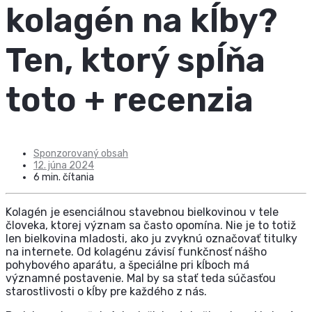
kolagén na kĺby?
Ten, ktorý spĺňa
toto + recenzia
Sponzorovaný obsah
12. júna 2024
6 min. čítania
Kolagén je esenciálnou stavebnou bielkovinou v tele
človeka, ktorej význam sa často opomína. Nie je to totiž
len bielkovina mladosti, ako ju zvyknú označovať titulky
na internete. Od kolagénu závisí funkčnosť nášho
pohybového aparátu, a špeciálne pri kĺboch má
významné postavenie. Mal by sa stať teda súčasťou
starostlivosti o kĺby pre každého z nás.