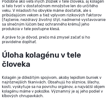
Podobne ako veľa iných zložiek v tele človeka, aj kolagén
si telo tvorí v dostatočnom množstve len do určitého
veku. V mladosti ho obvykle máme dostatok, ale s
pribúdajúcim vekom a tiež vplyvom rizikových faktorov
(fajčenie, nezdravý životný štýl, nadmerné vystavovanie
sa slnečným lúčom bez ochranného krému) jeho
produkcia v tele postupne klesá.
A práve to je dôvod, prečo má zmysel začať si ho
pravidelne dopĺňať.
Úloha kolagénu v tele
človeka
Kolagén je dôležitým spojivom, akoby lepidlom buniek v
najrôznejších tkanivách. Obsahujú ho sliznice, šľachy,
kosti, vyskytuje sa na povrchu orgánov, a najväčší objem
kolagénu máme v pokožke. Významný je aj jeho podiel v
kĺbových chrupavkách.