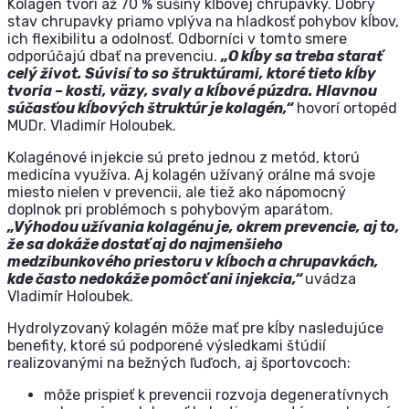
Kolagén tvorí až 70 % sušiny kĺbovej chrupavky. Dobrý
stav chrupavky priamo vplýva na hladkosť pohybov kĺbov,
ich flexibilitu a odolnosť. Odborníci v tomto smere
odporúčajú dbať na prevenciu.
„O kĺby sa treba starať
celý život. Súvisí to so štruktúrami, ktoré tieto kĺby
tvoria – kosti, väzy, svaly a kĺbové púzdra. Hlavnou
súčasťou kĺbových štruktúr je kolagén,“
hovorí ortopéd
MUDr. Vladimír Holoubek.
Kolagénové injekcie sú preto jednou z metód, ktorú
medicína využíva. Aj kolagén užívaný orálne má svoje
miesto nielen v prevencii, ale tiež ako nápomocný
doplnok pri problémoch s pohybovým aparátom.
„Výhodou užívania kolagénu je, okrem prevencie, aj to,
že sa dokáže dostať aj do najmenšieho
medzibunkového priestoru v kĺboch a chrupavkách,
kde často nedokáže pomôcť ani injekcia,“
uvádza
Vladimír Holoubek.
Hydrolyzovaný kolagén môže mať pre kĺby nasledujúce
benefity, ktoré sú podporené výsledkami štúdií
realizovanými na bežných ľuďoch, aj športovcoch:
môže prispieť k prevencii rozvoja degeneratívnych