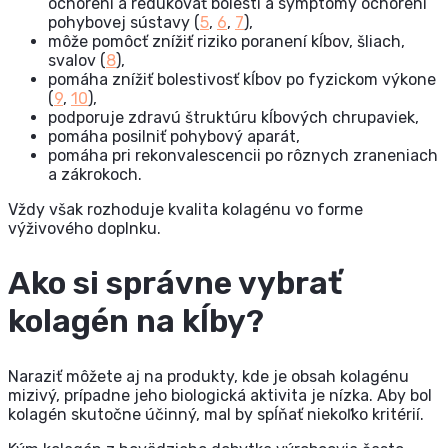
ochorení a redukovať bolesti a symptómy ochorení
pohybovej sústavy (
5
,
6
,
7
),
môže pomôcť znížiť riziko poranení kĺbov, šliach,
svalov (
8
),
pomáha znížiť bolestivosť kĺbov po fyzickom výkone
(
9
,
10
),
podporuje zdravú štruktúru kĺbových chrupaviek,
pomáha posilniť pohybový aparát,
pomáha pri rekonvalescencii po rôznych zraneniach
a zákrokoch.
Vždy však rozhoduje kvalita kolagénu vo forme
výživového doplnku.
Ako si správne vybrať
kolagén na kĺby?
Naraziť môžete aj na produkty, kde je obsah kolagénu
mizivý, prípadne jeho biologická aktivita je nízka. Aby bol
kolagén skutočne účinný, mal by spĺňať niekoľko kritérií.