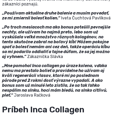
zákazníci poznajú.
„Používam aktuálne druhe balenie a musím povedať,
ze mi zmiernil bolesť kolien.“
Iveta Čuchtová Pavlíková
„Po troch mesiacoch ma ako bonus potešili pevnejšie
nechty, ale užívam ho najmä preto, lebo som už
vyskúšala veľké množstvo rôznych kolagénov, no
tento skutočne zabral na boľavý kĺb! Môžem pokojne
spať a bolesť nemám ani cez deň, takže operáciu kĺbu
sa mi podarilo oddialiť a tajne dúfam, že sa jej možno
aj vyhnem.“
Zákazníčka Slávka
„Mne pomohol Inca collagen po úraze kolena, vďaka
nemu ma prestalo bolieť a pravidelne ho užívam aj
kvôli regenerácii vlasov, ktoré mi po poslednom
pôrode pred 2 rokmi dosť výrazne vypadali. A ako
bonus som už minulé leto zistila, že sa tak ľahko
nespálim na slnku, hoci mám bledú, na slnko citlivú,
pleť.“
Jaroslava Račková
Príbeh Inca Collagen