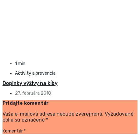
1 min
Aktivity a prevencia
Doplnky výživy na kĺby
27. februára 2018
Pridajte komentár
Vaša e-mailová adresa nebude zverejnená.
Vyžadované
polia sú označené
*
Komentár
*