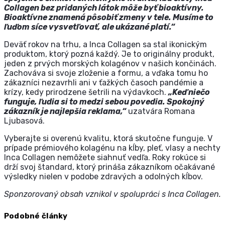
Collagen bez pridaných látok môže byť bioaktívny.
Bioaktívne znamená pôsobiť zmeny v tele. Musíme to
ľuďom síce vysvetľovať, ale ukázané platí.“
Deväť rokov na trhu, a Inca Collagen sa stal ikonickým
produktom, ktorý pozná každý. Je to originálny produkt,
jeden z prvých morských kolagénov v našich končinách.
Zachováva si svoje zloženie a formu, a vďaka tomu ho
zákazníci nezavrhli ani v ťažkých časoch pandémie a
krízy, kedy prirodzene šetrili na výdavkoch.
„Keď niečo
funguje, ľudia si to medzi sebou povedia. Spokojný
zákazník je najlepšia reklama,“
uzatvára Romana
Ljubasová.
Vyberajte si overenú kvalitu, ktorá skutočne funguje. V
prípade prémiového kolagénu na kĺby, pleť, vlasy a nechty
Inca Collagen nemôžete siahnuť vedľa. Roky rokúce si
drží svoj štandard, ktorý prináša zákazníkom očakávané
výsledky nielen v podobe zdravých a odolných kĺbov.
Sponzorovaný obsah vznikol v spolupráci s Inca Collagen.
Podobné články