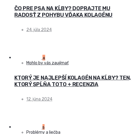
ČO PRE PSA NA KĹBY? DOPRAJTE MU
RADOSŤ Z POHYBU VĎAKA KOLAGÉNU
24. júla 2024
4
Mohlo by vás zaujímať
KTORÝ JE NAJLEPŠÍ KOLAGÉN NA KĹBY? TEN,
KTORÝ SPĹŇA TOTO + RECENZIA
12. júna 2024
5
Problémy a liečba