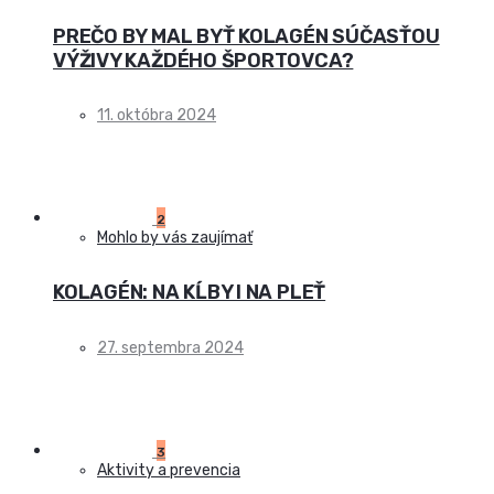
PREČO BY MAL BYŤ KOLAGÉN SÚČASŤOU
VÝŽIVY KAŽDÉHO ŠPORTOVCA?
11. októbra 2024
2
Mohlo by vás zaujímať
KOLAGÉN: NA KĹBY I NA PLEŤ
27. septembra 2024
3
Aktivity a prevencia