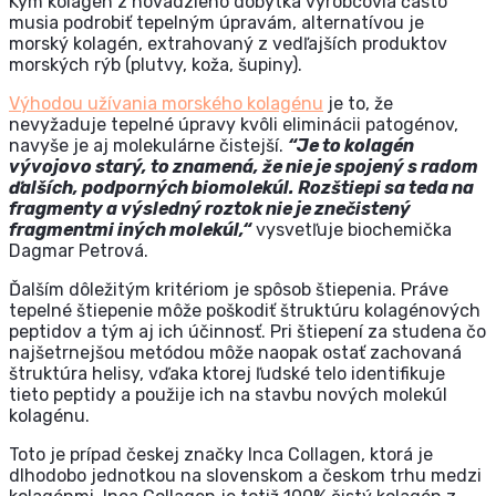
Kým kolagén z hovädzieho dobytka výrobcovia často
musia podrobiť tepelným úpravám, alternatívou je
morský kolagén, extrahovaný z vedľajších produktov
morských rýb (plutvy, koža, šupiny).
Výhodou
užívania
morského kolagénu
je to, že
nevyžaduje tepelné úpravy kvôli eliminácii patogénov,
navyše je aj molekulárne čistejší.
“Je to kolagén
vývojovo starý, to znamená, že nie je spojený s radom
ďalších, podporných biomolekúl. Rozštiepi sa teda na
fragmenty a výsledný roztok nie je znečistený
fragmentmi iných molekúl,“
vysvetľuje biochemička
Dagmar Petrová.
Ďalším dôležitým kritériom je spôsob štiepenia. Práve
tepelné štiepenie môže poškodiť štruktúru kolagénových
peptidov a tým aj ich účinnosť. Pri štiepení za studena čo
najšetrnejšou metódou môže naopak ostať zachovaná
štruktúra helisy, vďaka ktorej ľudské telo identifikuje
tieto peptidy a použije ich na stavbu nových molekúl
kolagénu.
Toto je prípad českej značky Inca Collagen, ktorá je
dlhodobo jednotkou na slovenskom a českom trhu medzi