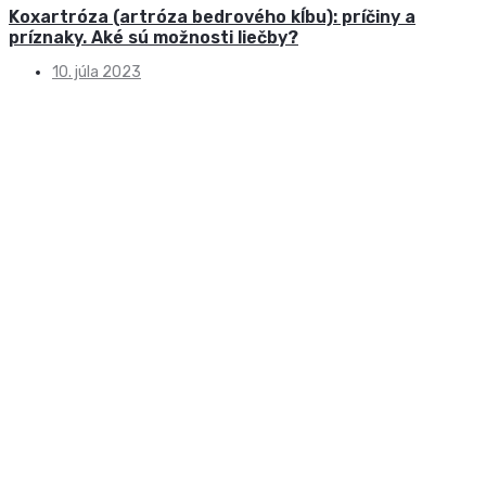
Koxartróza (artróza bedrového kĺbu): príčiny a
príznaky. Aké sú možnosti liečby?
10. júla 2023