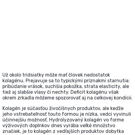
Už okolo tridsiatky môže mať človek nedostatok
kolagénu. Prejavuje sa to typickými príznakmi starnutia:
pribúdanie vrások, suchšia pokožka, strata elasticity, ale
tiež aj slabšie vlasy či nechty. Deficit kolagénu však
okrem zrkadla môžeme spozorovať aj na celkovej kondícii.
Kolagén je súčasťou živočíšnych produktov, ale keďže
jeho vstrebateľnosť touto formou je nízka, vedci vyvinuli
účinnejšiu možnosť. Hydrolyzovaný kolagén vo forme
výživových doplnkov dnes vyrába veľké množstvo
značiek, je to kolagén z vedľajších produktov dobytka