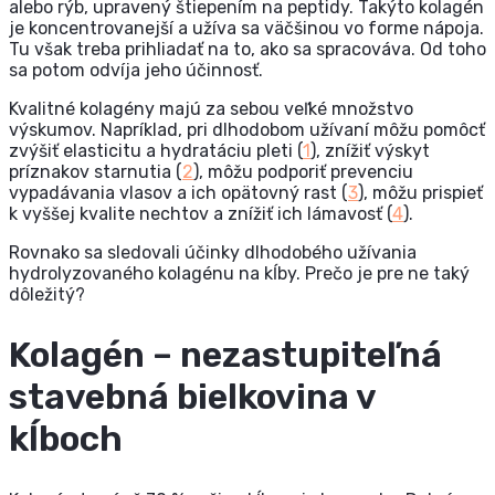
alebo rýb, upravený štiepením na peptidy. Takýto kolagén
je koncentrovanejší a užíva sa väčšinou vo forme nápoja.
Tu však treba prihliadať na to, ako sa spracováva. Od toho
sa potom odvíja jeho účinnosť.
Kvalitné kolagény majú za sebou veľké množstvo
výskumov. Napríklad, pri dlhodobom užívaní môžu pomôcť
zvýšiť elasticitu a hydratáciu pleti (
1
), znížiť výskyt
príznakov starnutia (
2
), môžu podporiť prevenciu
vypadávania vlasov a ich opätovný rast (
3
), môžu prispieť
k vyššej kvalite nechtov a znížiť ich lámavosť (
4
).
Rovnako sa sledovali účinky dlhodobého užívania
hydrolyzovaného kolagénu na kĺby. Prečo je pre ne taký
dôležitý?
Kolagén – nezastupiteľná
stavebná bielkovina v
kĺboch