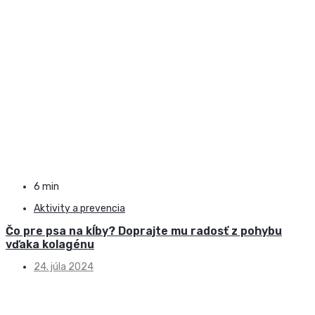
6 min
Aktivity a prevencia
Čo pre psa na kĺby? Doprajte mu radosť z pohybu
vďaka kolagénu
24. júla 2024