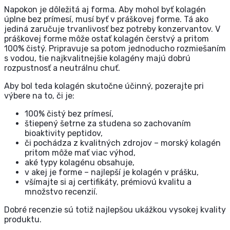
Napokon je dôležitá aj forma. Aby mohol byť kolagén
úplne bez prímesí, musí byť v práškovej forme. Tá ako
jediná zaručuje trvanlivosť bez potreby konzervantov. V
práškovej forme môže ostať kolagén čerstvý a pritom
100% čistý. Pripravuje sa potom jednoducho rozmiešaním
s vodou, tie najkvalitnejšie kolagény majú dobrú
rozpustnosť a neutrálnu chuť.
Aby bol teda kolagén skutočne účinný, pozerajte pri
výbere na to, či je:
100% čistý bez prímesí,
štiepený šetrne za studena so zachovaním
bioaktivity peptidov,
či pochádza z kvalitných zdrojov – morský kolagén
pritom môže mať viac výhod,
aké typy kolagénu obsahuje,
v akej je forme – najlepší je kolagén v prášku,
všímajte si aj certifikáty, prémiovú kvalitu a
množstvo recenzií.
Dobré recenzie sú totiž najlepšou ukážkou vysokej kvality
produktu.