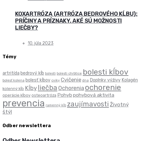
KOXARTRÓZA (ARTRÓZA BEDROVÉHO KĹBU):
PRÍČINY A PRÍZNAKY. AKÉ SÚ MOŽNOSTI
LIEČBY?
10. júla 2023
Témy
bolesti kĺbov
artritída
bedrový kĺb
bolesti
bolesti chrbtice
Cvičenie
bolesť kĺbov
Doplnky výživy
Kolagén
bolesť kolena
cviky
dna
ochorenie
liečba
Kĺby
Ochorenia
kolenný kĺb
Pohyb
pohybová aktivita
operácie kĺbov
osteoartróza
prevencia
zaujímavosti
Životný
ramenný kĺb
štýl
Odber newslettera
Odber Newslettera