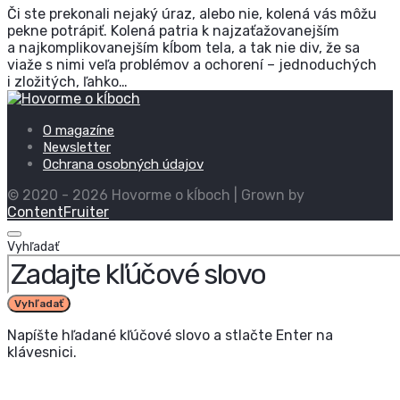
Či ste prekonali nejaký úraz, alebo nie, kolená vás môžu
pekne potrápiť. Kolená patria k najzaťažovanejším
a najkomplikovanejším kĺbom tela, a tak nie div, že sa
viaže s nimi veľa problémov a ochorení – jednoduchých
i zložitých, ľahko…
O magazíne
Newsletter
Ochrana osobných údajov
© 2020 - 2026 Hovorme o kĺboch | Grown by
ContentFruiter
Vyhľadať
Vyhľadať
Napíšte hľadané kľúčové slovo a stlačte Enter na
klávesnici.