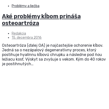
Problémy a liečba
Aké problémy kĺbom prináša
osteoartróza
Redakcia
15. decembra 2016
Osteoartróza (ďalej OA) je najčastejšie ochorenie kĺbov.
Jedná sa o nezápalový degeneratívny proces, ktorý
postihuje hyalínnu kĺbovú chrupku a následne pod ňou
ležiacu kosť. Výskyt sa zvyšuje s vekom. Kým do 40 rokov
je postihnutých…