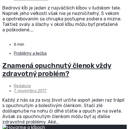
Bedrový kĺb je jeden z najväčších kĺbov v ľudskom tele.
Napriek jeho veľkosti však nie je nezničiteľný. S vekom
a opotrebovaním sa chrupka postupne zodiera a mizne.
Taktiež svaly a šľachy v okolí kĺbu môžu byť preťažené
a poškodené.…
6 min
Problémy a liečba
Znamená opuchnutý členok vždy
zdravotný problém?
Redakcia
7. novembra 2017
Každý z nás sa za svoj život určite aspoň jeden raz trápil
s opuchnutým a bolestivým členkom. Stačí zlé
došliapnutie na nohu či dlhé státie a opuch je na svete.
Avšak za opuchnutým členkom môžu byť aj ďalšie
zdravotné problémy. Aké…