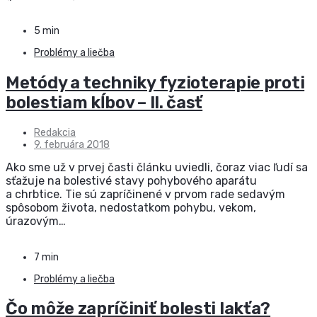
5 min
Problémy a liečba
Metódy a techniky fyzioterapie proti
bolestiam kĺbov – II. časť
Redakcia
9. februára 2018
Ako sme už v prvej časti článku uviedli, čoraz viac ľudí sa
sťažuje na bolestivé stavy pohybového aparátu
a chrbtice. Tie sú zapríčinené v prvom rade sedavým
spôsobom života, nedostatkom pohybu, vekom,
úrazovým…
7 min
Problémy a liečba
Čo môže zapríčiniť bolesti lakťa?