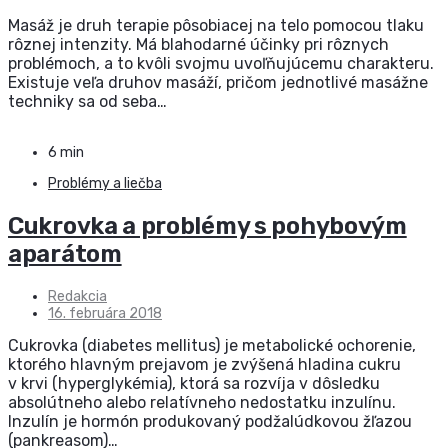
Masáž je druh terapie pôsobiacej na telo pomocou tlaku
rôznej intenzity. Má blahodarné účinky pri rôznych
problémoch, a to kvôli svojmu uvoľňujúcemu charakteru.
Existuje veľa druhov masáží, pričom jednotlivé masážne
techniky sa od seba…
6 min
Problémy a liečba
Cukrovka a problémy s pohybovým
aparátom
Redakcia
16. februára 2018
Cukrovka (diabetes mellitus) je metabolické ochorenie,
ktorého hlavným prejavom je zvýšená hladina cukru
v krvi (hyperglykémia), ktorá sa rozvíja v dôsledku
absolútneho alebo relatívneho nedostatku inzulínu.
Inzulín je hormón produkovaný podžalúdkovou žľazou
(pankreasom)…