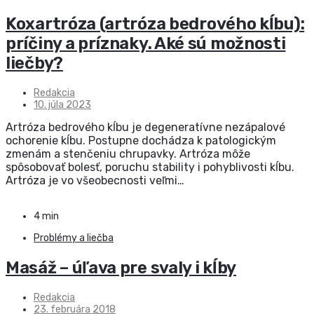
Koxartróza (artróza bedrového kĺbu):
príčiny a príznaky. Aké sú možnosti
liečby?
Redakcia
10. júla 2023
Artróza bedrového kĺbu je degeneratívne nezápalové
ochorenie kĺbu. Postupne dochádza k patologickým
zmenám a stenčeniu chrupavky. Artróza môže
spôsobovať bolesť, poruchu stability i pohyblivosti kĺbu.
Artróza je vo všeobecnosti veľmi…
4 min
Problémy a liečba
Masáž – úľava pre svaly i kĺby
Redakcia
23. februára 2018