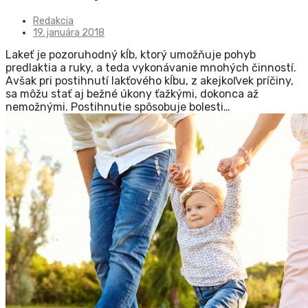
Redakcia
19. januára 2018
Lakeť je pozoruhodný kĺb, ktorý umožňuje pohyb
predlaktia a ruky, a teda vykonávanie mnohých činností.
Avšak pri postihnutí lakťového kĺbu, z akejkoľvek príčiny,
sa môžu stať aj bežné úkony ťažkými, dokonca až
nemožnými. Postihnutie spôsobuje bolesti…