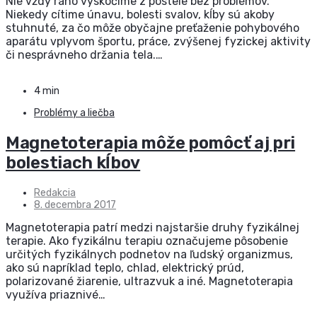
Nie vždy ráno vyskočíme z postele bez problémov.
Niekedy cítime únavu, bolesti svalov, kĺby sú akoby
stuhnuté, za čo môže obyčajne preťaženie pohybového
aparátu vplyvom športu, práce, zvýšenej fyzickej aktivity
či nesprávneho držania tela.…
4 min
Problémy a liečba
Magnetoterapia môže pomôcť aj pri
bolestiach kĺbov
Redakcia
8. decembra 2017
Magnetoterapia patrí medzi najstaršie druhy fyzikálnej
terapie. Ako fyzikálnu terapiu označujeme pôsobenie
určitých fyzikálnych podnetov na ľudský organizmus,
ako sú napríklad teplo, chlad, elektrický prúd,
polarizované žiarenie, ultrazvuk a iné. Magnetoterapia
využíva priaznivé…