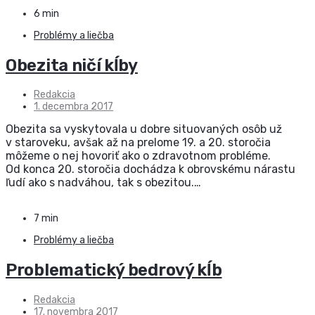
6 min
Problémy a liečba
Obezita ničí kĺby
Redakcia
1. decembra 2017
Obezita sa vyskytovala u dobre situovaných osôb už
v staroveku, avšak až na prelome 19. a 20. storočia
môžeme o nej hovoriť ako o zdravotnom probléme.
Od konca 20. storočia dochádza k obrovskému nárastu
ľudí ako s nadváhou, tak s obezitou.…
7 min
Problémy a liečba
Problematický bedrový kĺb
Redakcia
17. novembra 2017