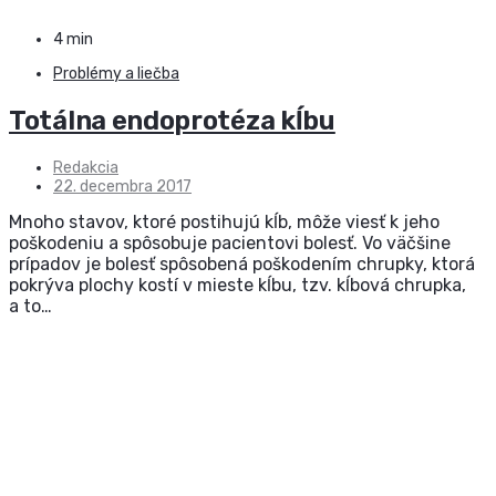
4 min
Problémy a liečba
Totálna endoprotéza kĺbu
Redakcia
22. decembra 2017
Mnoho stavov, ktoré postihujú kĺb, môže viesť k jeho
poškodeniu a spôsobuje pacientovi bolesť. Vo väčšine
prípadov je bolesť spôsobená poškodením chrupky, ktorá
pokrýva plochy kostí v mieste kĺbu, tzv. kĺbová chrupka,
a to…