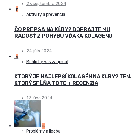
27. septembra 2024
3
Aktivity a prevencia
ČO PRE PSA NA KĹBY? DOPRAJTE MU
RADOSŤ Z POHYBU VĎAKA KOLAGÉNU
24. júla 2024
4
Mohlo by vás zaujímať
KTORÝ JE NAJLEPŠÍ KOLAGÉN NA KĹBY? TEN,
KTORÝ SPĹŇA TOTO + RECENZIA
12. júna 2024
5
Problémy a liečba