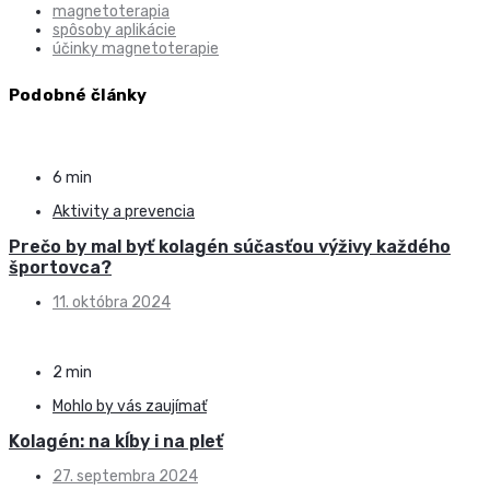
magnetoterapia
spôsoby aplikácie
účinky magnetoterapie
Podobné články
6 min
Aktivity a prevencia
Prečo by mal byť kolagén súčasťou výživy každého
športovca?
11. októbra 2024
2 min
Mohlo by vás zaujímať
Kolagén: na kĺby i na pleť
27. septembra 2024