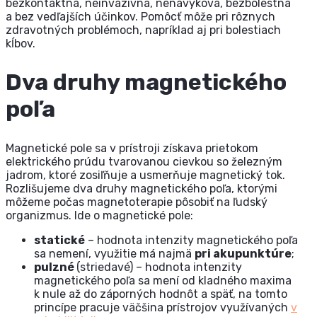
bezkontaktná, neinvazívna, nenávyková, bezbolestná
a bez vedľajších účinkov. Pomôcť môže pri rôznych
zdravotných problémoch, napríklad aj pri bolestiach
kĺbov.
Dva druhy magnetického
poľa
Magnetické pole sa v prístroji získava prietokom
elektrického prúdu tvarovanou cievkou so železným
jadrom, ktoré zosiľňuje a usmerňuje magnetický tok.
Rozlišujeme dva druhy magnetického poľa, ktorými
môžeme počas magnetoterapie pôsobiť na ľudský
organizmus. Ide o magnetické pole:
statické
– hodnota intenzity magnetického poľa
sa nemení, využitie má najmä
pri akupunktúre
;
pulzné
(striedavé) – hodnota intenzity
magnetického poľa sa mení od kladného maxima
k nule až do záporných hodnôt a späť, na tomto
princípe pracuje väčšina prístrojov využívaných
v