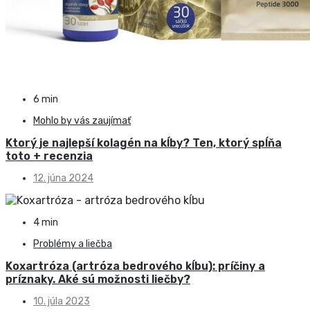
6 min
Mohlo by vás zaujímať
Ktorý je najlepší kolagén na kĺby? Ten, ktorý spĺňa
toto + recenzia
12. júna 2024
4 min
Problémy a liečba
Koxartróza (artróza bedrového kĺbu): príčiny a
príznaky. Aké sú možnosti liečby?
10. júla 2023