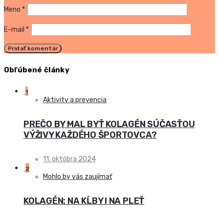
Meno
*
E-mail
*
Obľúbené články
1
Aktivity a prevencia
PREČO BY MAL BYŤ KOLAGÉN SÚČASŤOU
VÝŽIVY KAŽDÉHO ŠPORTOVCA?
11. októbra 2024
2
Mohlo by vás zaujímať
KOLAGÉN: NA KĹBY I NA PLEŤ