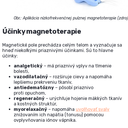
Obr.: Aplikácia nízkofrekvenčnej pulznej magnetoterapie (zdr
Účinky magnetoterapie
Magnetické pole prechádza celým telom a vyznačuje sa
hneď niekoľkými priaznivými účinkami. Sú to hlavne
účinky:
analgetický
– má priaznivý vplyv na tlmenie
bolesti,
vazodilatačný
– rozširuje cievy a napomáha
lepšiemu prekrveniu tkanív,
antiedematózny
– pôsobí priaznivo
proti opuchom,
regeneračný
– urýchľuje hojenie mäkkých tkanív
a kostných štruktúr,
myorelaxačný
– napomáha
uvoľňovať svaly
znižovaním ich napätia (tonusu) pomocou
ovplyvňovania iónov vápnika.