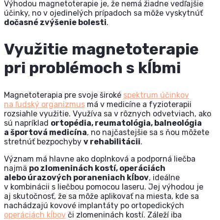
Výhodou magnetoterapie je, že nemá žiadne vedľajšie
účinky, no v ojedinelých prípadoch sa môže vyskytnúť
dočasné zvýšenie bolesti
.
Využitie magnetoterapie
pri problémoch s kĺbmi
Magnetoterapia pre svoje široké
spektrum účinkov
na ľudský organizmus
má v medicíne a fyzioterapii
rozsiahle využitie. Využíva sa v rôznych odvetviach, ako
sú napríklad
ortopédia, reumatológia, balneológia
a športová medicína
, no najčastejšie sa s ňou môžete
stretnúť bezpochyby
v rehabilitácii
.
Význam má hlavne ako doplnková a podporná liečba
najmä
po zlomeninách kostí, operáciách
alebo úrazových poraneniach kĺbov
, ideálne
v kombinácii s liečbou pomocou laseru. Jej výhodou je
aj skutočnosť, že sa môže aplikovať na miesta, kde sa
nachádzajú kovové implantáty po ortopedických
operáciách kĺbov
či zlomeninách kostí. Záleží iba