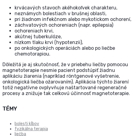
krvácavých stavoch akéhokoľvek charakteru,
neznámych bolestiach v brušnej oblasti,
pri žiadnom infekčnom alebo mykotickom ochorení,
záchvatových ochoreniach (napr. epilepsia)
ochoreniach krvi,
akútnej tuberkulóze,
nízkom tlaku krvi (hypotenzii),
po onkologických operáciách alebo po liečbe
chemotorapiou.
Dôležitá je aj skutočnosť, že v priebehu liečby pomocou
magnetoterapie nesmie pacient podstúpiť žiadnu
aplikáciu žiarenia (napríklad röntgenové vyšetrenie,
onkologická liečba ožarovaním). Aplikácia týchto žiarení
totiž negatívne ovplyvňuje naštartované regeneračné
procesy a znižuje tak celkovú účinnosť magnetoterapie.
TÉMY
bolesti kĺbov
fyzikálna terapia
liečba