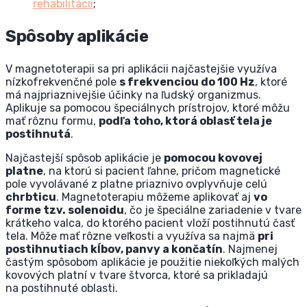
rehabilitácii
;
Spôsoby aplikácie
V magnetoterapii sa pri aplikácii najčastejšie využíva
nízkofrekvenčné pole
s frekvenciou do 100 Hz
, ktoré
má najpriaznivejšie účinky na ľudský organizmus.
Aplikuje sa pomocou špeciálnych prístrojov, ktoré môžu
mať rôznu formu,
podľa toho, ktorá oblasť tela je
postihnutá
.
Najčastejší spôsob aplikácie je
pomocou kovovej
platne
, na ktorú si pacient ľahne, pričom magnetické
pole vyvolávané z platne priaznivo ovplyvňuje celú
chrbticu
. Magnetoterapiu môžeme aplikovať aj
vo
forme tzv. solenoidu
, čo je špeciálne zariadenie v tvare
krátkeho valca, do ktorého pacient vloží postihnutú časť
tela. Môže mať rôzne veľkosti a využíva sa najmä
pri
postihnutiach kĺbov, panvy a končatín
. Najmenej
častým spôsobom aplikácie je použitie niekoľkých malých
kovových platní v tvare štvorca, ktoré sa prikladajú
na postihnuté oblasti.