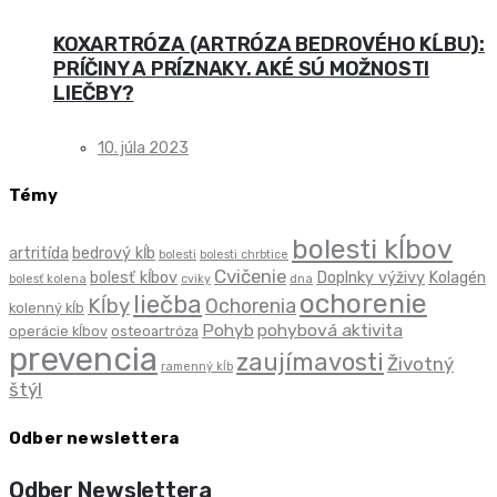
KOXARTRÓZA (ARTRÓZA BEDROVÉHO KĹBU):
PRÍČINY A PRÍZNAKY. AKÉ SÚ MOŽNOSTI
LIEČBY?
10. júla 2023
Témy
bolesti kĺbov
artritída
bedrový kĺb
bolesti
bolesti chrbtice
Cvičenie
bolesť kĺbov
Doplnky výživy
Kolagén
bolesť kolena
cviky
dna
ochorenie
liečba
Kĺby
Ochorenia
kolenný kĺb
Pohyb
pohybová aktivita
operácie kĺbov
osteoartróza
prevencia
zaujímavosti
Životný
ramenný kĺb
štýl
Odber newslettera
Odber Newslettera