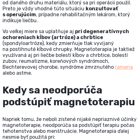
od daného druhu materiálu, ktorý sa pri operácii použil.
Preto je vždy vhodné túto situáciu
konzultovať
s operujúcim
, prípadne rehabilitačným lekárom, ktorý
indikuje liečbu.
Vo veľkej miere sa uplatňuje aj
pri degeneratívnych
ochoreniach kĺbov (artróze) a chrbtice
(spondyloartróze), kedy zmierňuje tlak vyvíjaný
na postihnuté kĺbové chrupky. Magnetoterapia je taktiež
využívaná aj pri liečbe bolestí kĺbov a chrbtice, bolestí
zubov, reumatizme, koreňových syndrómoch,
Bechterevovej chorobe, syndróme zmrznutého
ramena
alebo astme.
Kedy sa neodporúča
podstúpiť magnetoterapiu
Napriek tomu, že neboli zistené nijaké nepriaznivé účinky
magnetoterapie, neodporúča sa podstúpiť terapiu počas
tehotenstva alebo menštruácie. Magnetoterapia ďalej
nesmie byť použitá pri: