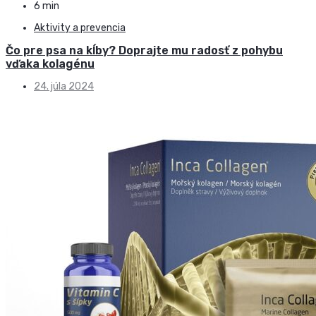
6 min
Aktivity a prevencia
Čo pre psa na kĺby? Doprajte mu radosť z pohybu
vďaka kolagénu
24. júla 2024