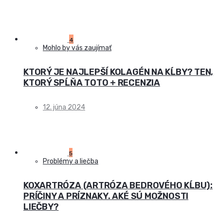
4
Mohlo by vás zaujímať
KTORÝ JE NAJLEPŠÍ KOLAGÉN NA KĹBY? TEN,
KTORÝ SPĹŇA TOTO + RECENZIA
12. júna 2024
5
Problémy a liečba
KOXARTRÓZA (ARTRÓZA BEDROVÉHO KĹBU):
PRÍČINY A PRÍZNAKY. AKÉ SÚ MOŽNOSTI
LIEČBY?