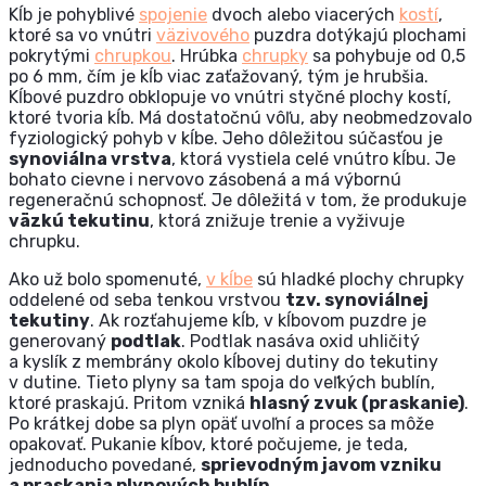
Kĺb je pohyblivé
spojenie
dvoch alebo viacerých
kostí
,
ktoré sa vo vnútri
väzivového
puzdra dotýkajú plochami
pokrytými
chrupkou
. Hrúbka
chrupky
sa pohybuje od 0,5
po 6 mm, čím je kĺb viac zaťažovaný, tým je hrubšia.
Kĺbové puzdro obklopuje vo vnútri styčné plochy kostí,
ktoré tvoria kĺb. Má dostatočnú vôľu, aby neobmedzovalo
fyziologický pohyb v kĺbe. Jeho dôležitou súčasťou je
synoviálna vrstva
, ktorá vystiela celé vnútro kĺbu. Je
bohato cievne i nervovo zásobená a má výbornú
regeneračnú schopnosť. Je dôležitá v tom, že produkuje
väzkú tekutinu
, ktorá znižuje trenie a vyživuje
chrupku.
Ako už bolo spomenuté,
v kĺbe
sú hladké plochy chrupky
oddelené od seba tenkou vrstvou
tzv. synoviálnej
tekutiny
. Ak rozťahujeme kĺb, v kĺbovom puzdre je
generovaný
podtlak
. Podtlak nasáva oxid uhličitý
a kyslík z membrány okolo kĺbovej dutiny do tekutiny
v dutine. Tieto plyny sa tam spoja do veľkých bublín,
ktoré praskajú. Pritom vzniká
hlasný zvuk (praskanie)
.
Po krátkej dobe sa plyn opäť uvoľní a proces sa môže
opakovať. Pukanie kĺbov, ktoré počujeme, je teda,
jednoducho povedané,
sprievodným javom vzniku
a praskania plynových bublín
.