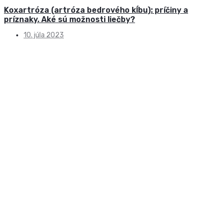
Koxartróza (artróza bedrového kĺbu): príčiny a
príznaky. Aké sú možnosti liečby?
10. júla 2023