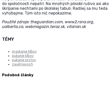
do spoločnosti nepatrí. Na mnohých pôsobí rušivo asi ako
škrípanie nechtami po školskej tabuli. Radšej sa mu teda
vyhýbajme. Tým isto nič nepokazíme.
Použité zdroje: theguardian.com, www2.rsna.org,
ualberta.ca, webmagazin.teraz.sk, vitarian.sk
TÉMY
praskanie kĺbov
pukanie kĺbov
pukanie prstov
zaujímavosti
Podobné články