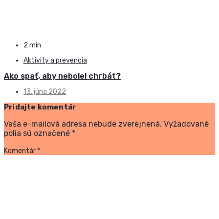
2 min
Aktivity a prevencia
Ako spať, aby nebolel chrbát?
13. júna 2022
Pridajte komentár
Vaša e-mailová adresa nebude zverejnená.
Vyžadované
polia sú označené
*
Komentár
*