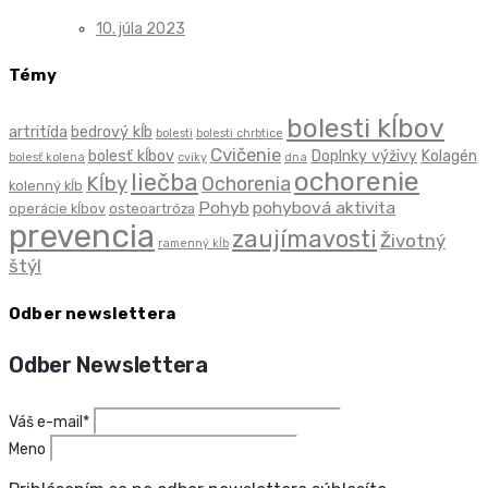
10. júla 2023
Témy
bolesti kĺbov
artritída
bedrový kĺb
bolesti
bolesti chrbtice
Cvičenie
bolesť kĺbov
Doplnky výživy
Kolagén
bolesť kolena
cviky
dna
ochorenie
liečba
Kĺby
Ochorenia
kolenný kĺb
Pohyb
pohybová aktivita
operácie kĺbov
osteoartróza
prevencia
zaujímavosti
Životný
ramenný kĺb
štýl
Odber newslettera
Odber Newslettera
Váš e-mail*
Meno