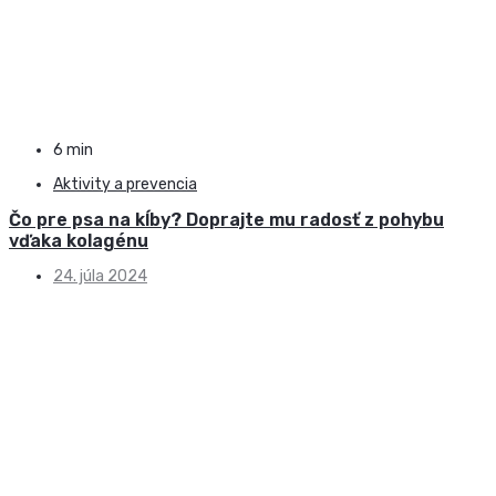
6 min
Aktivity a prevencia
Čo pre psa na kĺby? Doprajte mu radosť z pohybu
vďaka kolagénu
24. júla 2024