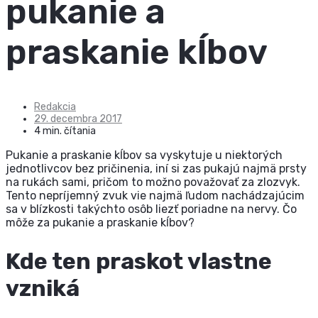
pukanie a
praskanie kĺbov
Redakcia
29. decembra 2017
4 min. čítania
Pukanie a praskanie kĺbov sa vyskytuje u niektorých
jednotlivcov bez pričinenia, iní si zas pukajú najmä prsty
na rukách sami, pričom to možno považovať za zlozvyk.
Tento nepríjemný zvuk vie najmä ľudom nachádzajúcim
sa v blízkosti takýchto osôb liezť poriadne na nervy. Čo
môže za pukanie a praskanie kĺbov?
Kde ten praskot vlastne
vzniká