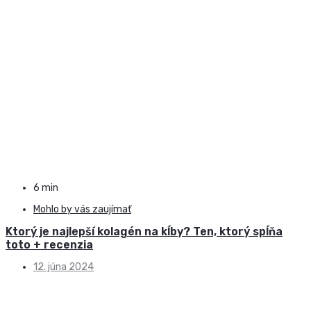
6 min
Mohlo by vás zaujímať
Ktorý je najlepší kolagén na kĺby? Ten, ktorý spĺňa
toto + recenzia
12. júna 2024