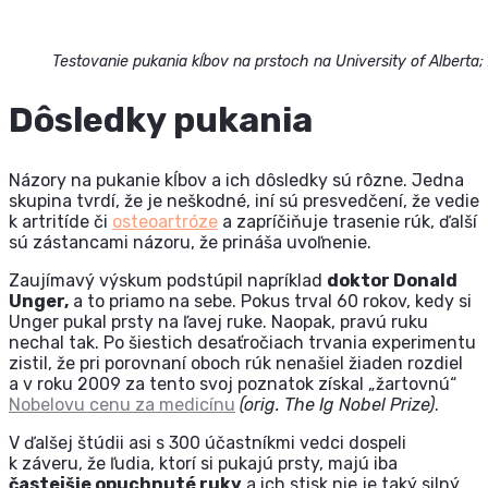
Testovanie pukania kĺbov na prstoch na University of Alberta; 
Dôsledky pukania
Názory na pukanie kĺbov a ich dôsledky sú rôzne. Jedna
skupina tvrdí, že je neškodné, iní sú presvedčení, že vedie
k artritíde či
osteoartróze
a zapríčiňuje trasenie rúk, ďalší
sú zástancami názoru, že prináša uvoľnenie.
Zaujímavý výskum podstúpil napríklad
doktor Donald
Unger,
a to priamo na sebe. Pokus trval 60 rokov, kedy si
Unger pukal prsty na ľavej ruke. Naopak, pravú ruku
nechal tak. Po šiestich desaťročiach trvania experimentu
zistil, že pri porovnaní oboch rúk nenašiel žiaden rozdiel
a v roku 2009 za tento svoj poznatok získal „žartovnú“
Nobelovu cenu za medicínu
(orig. The Ig Nobel Prize)
.
V ďalšej štúdii asi s 300 účastníkmi vedci dospeli
k záveru, že ľudia, ktorí si pukajú prsty, majú iba
častejšie opuchnuté ruky
a ich stisk nie je taký silný.