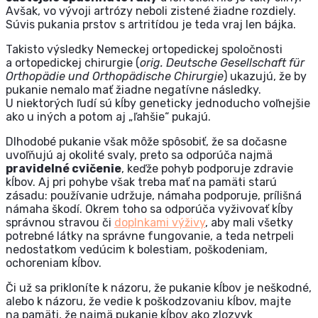
Avšak, vo vývoji artrózy neboli zistené žiadne rozdiely.
Súvis pukania prstov s artritídou je teda vraj len bájka.
Takisto výsledky Nemeckej ortopedickej spoločnosti
a ortopedickej chirurgie (
orig. Deutsche Gesellschaft für
Orthopädie und Orthopädische Chirurgie
)
ukazujú, že by
pukanie nemalo mať žiadne negatívne následky.
U niektorých ľudí sú kĺby geneticky jednoducho voľnejšie
ako u iných a potom aj „ľahšie“ pukajú.
Dlhodobé pukanie však môže spôsobiť, že sa dočasne
uvoľňujú aj okolité svaly, preto sa odporúča najmä
pravidelné cvičenie
, keďže pohyb podporuje zdravie
kĺbov. Aj pri pohybe však treba mať na pamäti starú
zásadu: používanie udržuje, námaha podporuje, prílišná
námaha škodí. Okrem toho sa odporúča vyživovať kĺby
správnou stravou či
doplnkami výživy
, aby mali všetky
potrebné látky na správne fungovanie, a teda netrpeli
nedostatkom vedúcim k bolestiam, poškodeniam,
ochoreniam kĺbov.
Či už sa prikloníte k názoru, že pukanie kĺbov je neškodné,
alebo k názoru, že vedie k poškodzovaniu kĺbov, majte
na pamäti, že najmä pukanie kĺbov ako zlozvyk