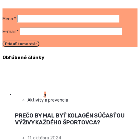
Meno
*
E-mail
*
Obľúbené články
1
Aktivity a prevencia
PREČO BY MAL BYŤ KOLAGÉN SÚČASŤOU
VÝŽIVY KAŽDÉHO ŠPORTOVCA?
11. októbra 2024