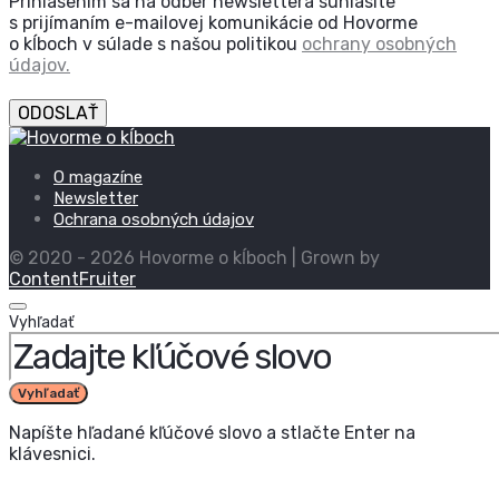
Prihlásením sa na odber newslettera súhlasíte
s prijímaním e-mailovej komunikácie od Hovorme
o kĺboch v súlade s našou politikou
ochrany osobných
údajov.
ODOSLAŤ
O magazíne
Newsletter
Ochrana osobných údajov
© 2020 - 2026 Hovorme o kĺboch | Grown by
ContentFruiter
Vyhľadať
Vyhľadať
Napíšte hľadané kľúčové slovo a stlačte Enter na
klávesnici.