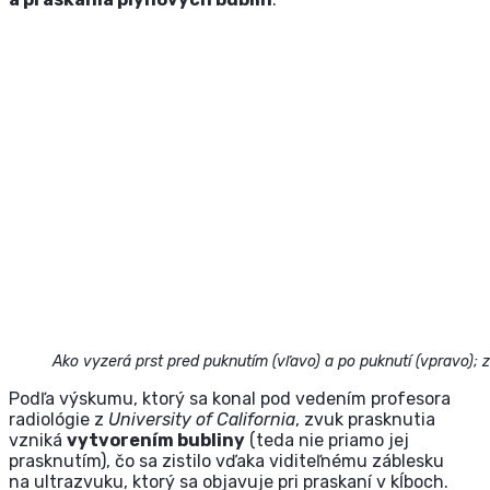
Ako vyzerá prst pred puknutím (vľavo) a po puknutí (vpravo);
z
Podľa výskumu, ktorý sa konal pod vedením profesora
radiológie z
University of California
, zvuk prasknutia
vzniká
vytvorením bubliny
(teda nie priamo jej
prasknutím), čo sa zistilo vďaka viditeľnému záblesku
na ultrazvuku, ktorý sa objavuje pri praskaní v kĺboch.