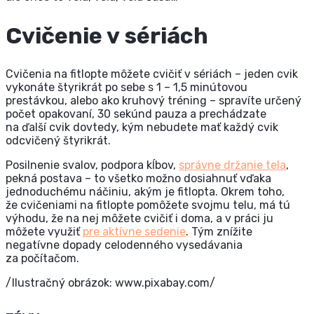
Cvičenie v sériách
Cvičenia na fitlopte môžete cvičiť v sériách – jeden cvik
vykonáte štyrikrát po sebe s 1 – 1,5 minútovou
prestávkou, alebo ako kruhový tréning – spravíte určený
počet opakovaní, 30 sekúnd pauza a prechádzate
na ďalší cvik dovtedy, kým nebudete mať každý cvik
odcvičený štyrikrát.
Posilnenie svalov, podpora kĺbov,
správne držanie tela
,
pekná postava – to všetko možno dosiahnuť vďaka
jednoduchému náčiniu, akým je fitlopta. Okrem toho,
že cvičeniami na fitlopte pomôžete svojmu telu, má tú
výhodu, že na nej môžete cvičiť i doma, a v práci ju
môžete využiť
pre aktívne sedenie
. Tým znížite
negatívne dopady celodenného vysedávania
za počítačom.
/Ilustračný obrázok: www.pixabay.com/