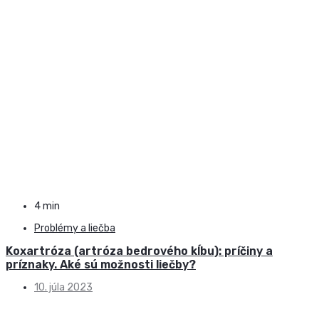
4 min
Problémy a liečba
Koxartróza (artróza bedrového kĺbu): príčiny a
príznaky. Aké sú možnosti liečby?
10. júla 2023