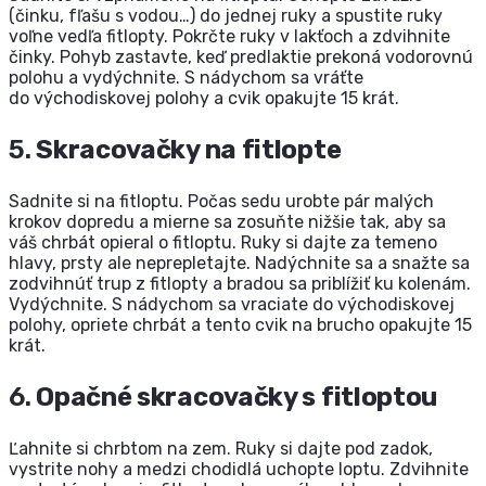
(činku, fľašu s vodou…) do jednej ruky a spustite ruky
voľne vedľa fitlopty. Pokrčte ruky v lakťoch a zdvihnite
činky. Pohyb zastavte, keď predlaktie prekoná vodorovnú
polohu a vydýchnite. S nádychom sa vráťte
do východiskovej polohy a cvik opakujte 15 krát.
5.
Skracovačky na fitlopte
Sadnite si na fitloptu. Počas sedu urobte pár malých
krokov dopredu a mierne sa zosuňte nižšie tak, aby sa
váš chrbát opieral o fitloptu. Ruky si dajte za temeno
hlavy, prsty ale neprepletajte. Nadýchnite sa a snažte sa
zodvihnúť trup z fitlopty a bradou sa priblížiť ku kolenám.
Vydýchnite. S nádychom sa vraciate do východiskovej
polohy, opriete chrbát a tento cvik na brucho opakujte 15
krát.
6.
Opačné skracovačky s fitloptou
Ľahnite si chrbtom na zem. Ruky si dajte pod zadok,
vystrite nohy a medzi chodidlá uchopte loptu. Zdvihnite