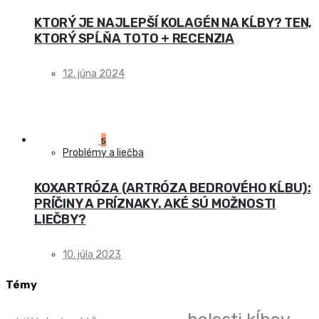
KTORÝ JE NAJLEPŠÍ KOLAGÉN NA KĹBY? TEN,
KTORÝ SPĹŇA TOTO + RECENZIA
12. júna 2024
5
Problémy a liečba
KOXARTRÓZA (ARTRÓZA BEDROVÉHO KĹBU):
PRÍČINY A PRÍZNAKY. AKÉ SÚ MOŽNOSTI
LIEČBY?
10. júla 2023
Témy