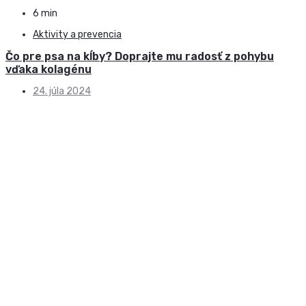
6 min
Aktivity a prevencia
Čo pre psa na kĺby? Doprajte mu radosť z pohybu
vďaka kolagénu
24. júla 2024