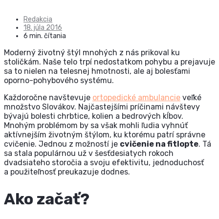
Redakcia
18. júla 2016
6 min. čítania
Moderný životný štýl mnohých z nás prikoval ku
stoličkám. Naše telo trpí nedostatkom pohybu a prejavuje
sa to nielen na telesnej hmotnosti, ale aj bolesťami
oporno-pohybového systému.
Každoročne navštevuje
ortopedické ambulancie
veľké
množstvo Slovákov. Najčastejšími príčinami návštevy
bývajú bolesti chrbtice, kolien a bedrových kĺbov.
Mnohým problémom by sa však mohli ľudia vyhnúť
aktívnejším životným štýlom, ku ktorému patrí správne
cvičenie. Jednou z možností je
cvičenie na fitlopte
. Tá
sa stala populárnou už v šesťdesiatych rokoch
dvadsiateho storočia a svoju efektivitu, jednoduchosť
a použiteľnosť preukazuje dodnes.
Ako začať?