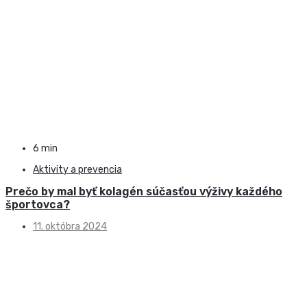
6 min
Aktivity a prevencia
Prečo by mal byť kolagén súčasťou výživy každého
športovca?
11. októbra 2024