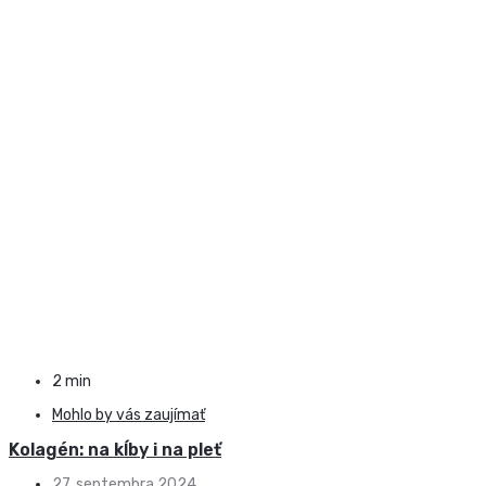
2 min
Mohlo by vás zaujímať
Kolagén: na kĺby i na pleť
27. septembra 2024