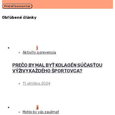
Obľúbené články
1
Aktivity a prevencia
PREČO BY MAL BYŤ KOLAGÉN SÚČASŤOU
VÝŽIVY KAŽDÉHO ŠPORTOVCA?
11. októbra 2024
2
Mohlo by vás zaujímať