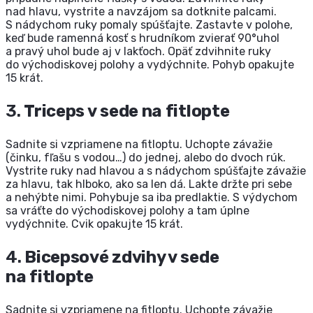
nad hlavu, vystrite a navzájom sa dotknite palcami.
S nádychom ruky pomaly spúšťajte. Zastavte v polohe,
keď bude ramenná kosť s hrudníkom zvierať 90°uhol
a pravý uhol bude aj v lakťoch. Opäť zdvihnite ruky
do východiskovej polohy a vydýchnite. Pohyb opakujte
15 krát.
3.
Triceps v sede na fitlopte
Sadnite si vzpriamene na fitloptu. Uchopte závažie
(činku, fľašu s vodou…) do jednej, alebo do dvoch rúk.
Vystrite ruky nad hlavou a s nádychom spúšťajte závažie
za hlavu, tak hlboko, ako sa len dá. Lakte držte pri sebe
a nehýbte nimi. Pohybuje sa iba predlaktie. S výdychom
sa vráťte do východiskovej polohy a tam úplne
vydýchnite. Cvik opakujte 15 krát.
4.
Bicepsové zdvihy v sede
na fitlopte
Sadnite si vzpriamene na fitloptu. Uchopte závažie