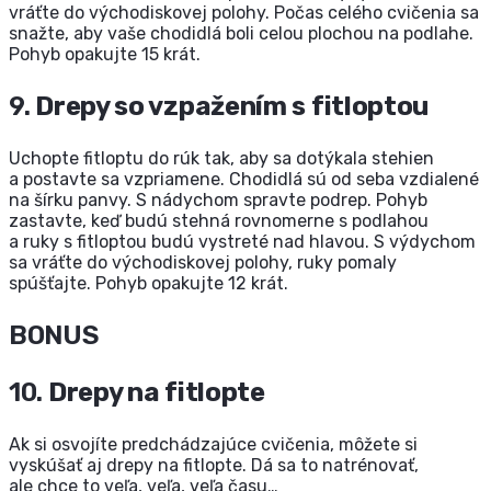
vráťte do východiskovej polohy. Počas celého cvičenia sa
snažte, aby vaše chodidlá boli celou plochou na podlahe.
Pohyb opakujte 15 krát.
9.
Drepy so vzpažením s fitloptou
Uchopte fitloptu do rúk tak, aby sa dotýkala stehien
a postavte sa vzpriamene. Chodidlá sú od seba vzdialené
na šírku panvy. S nádychom spravte podrep. Pohyb
zastavte, keď budú stehná rovnomerne s podlahou
a ruky s fitloptou budú vystreté nad hlavou. S výdychom
sa vráťte do východiskovej polohy, ruky pomaly
spúšťajte. Pohyb opakujte 12 krát.
BONUS
10.
Drepy na fitlopte
Ak si osvojíte predchádzajúce cvičenia, môžete si
vyskúšať aj drepy na fitlopte. Dá sa to natrénovať,
ale chce to veľa, veľa, veľa času…