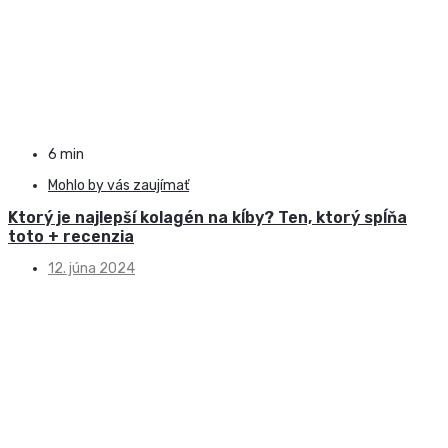
6 min
Mohlo by vás zaujímať
Ktorý je najlepší kolagén na kĺby? Ten, ktorý spĺňa
toto + recenzia
12. júna 2024