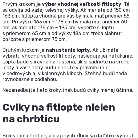
Prvým krokom je
výber vhodnej veľkosti fitlopty
. Tá
sa odvíja od vašej telesnej výšky. Ak meriate od 150 cm –
163 cm, fitlopta vhodná pre vás by mala mať priemer 55
cm. Pri výške 163 cm – 178 cm by mala mať priemer 60
cm, ak meriate 179 cm – 185 cm, vyberte si loptu
s priemerom 65 cm a od výšky 186 cm treba siahnuť
po lopte s priemerom 75 cm.
Druhým krokom je
nahustenie lopty
. Ak už máte
vybratú vhodnú veľkosť fitlopty, nasleduje jej nafúkanie.
Lopta bude správne nahustená, ak si sadnete na vrchol
lopty a vaše nohy budú ohnuté v pravom uhle
v bedrových aj v kolenných kĺboch. Stehná budú teda
rovnobežne s podlahou.
Nezanedbajte tieto kroky, inak budú cviky menej účinné.
Cviky na fitlopte nielen
na chrbticu
Bolestiam chrbtice, ale aj iných kĺbov sa dá ľahko vyhnúť.