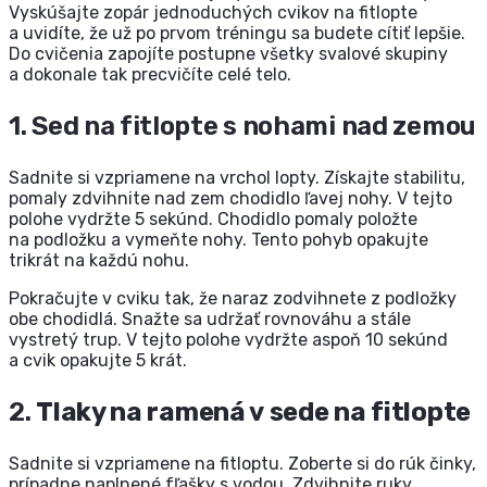
Vyskúšajte zopár jednoduchých cvikov na fitlopte
a uvidíte, že už po prvom tréningu sa budete cítiť lepšie.
Do cvičenia zapojíte postupne všetky svalové skupiny
a dokonale tak precvičíte celé telo.
1. Sed na fitlopte s nohami nad zemou
Sadnite si vzpriamene na vrchol lopty. Získajte stabilitu,
pomaly zdvihnite nad zem chodidlo ľavej nohy. V tejto
polohe vydržte 5 sekúnd. Chodidlo pomaly položte
na podložku a vymeňte nohy. Tento pohyb opakujte
trikrát na každú nohu.
Pokračujte v cviku tak, že naraz zodvihnete z podložky
obe chodidlá. Snažte sa udržať rovnováhu a stále
vystretý trup. V tejto polohe vydržte aspoň 10 sekúnd
a cvik opakujte 5 krát.
2.
Tlaky na ramená v sede na fitlopte
Sadnite si vzpriamene na fitloptu. Zoberte si do rúk činky,
prípadne naplnené fľašky s vodou. Zdvihnite ruky