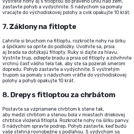
vystreté nohy aj s fitloptou do pravého uhlu nad zem,
zastavte pohyb a vydýchnite. S nádychom sa pomaly
vracajte do východiskovej polohy a cvik opakujte 10 krát.
7.
Záklony na fitlopte
Ľahnite si bruchom na fitloptu, rozkročte nohy na šírku
a špičkami sa oprite do podložky. Uvoľnite sa, prsia
aj brada sa dotýkajú fitlopty. Ruky si dajte za hlavu.
Vystrite trup, odlepte bradu a prsia od fitlopty a zdvihnite
vrchnú časť vášho tela tak, aby ste sa pozerali smerom
dopredu. Pohyb zastavte a vydýchnite. S vystretým
trupom sa pomaly s nádychom vráťte do východiskovej
polohy a pohyb opakujte 10 krát.
8.
Drepy s fitloptou za chrbátom
Postavte sa vzpriamene chrbtom k stene tak,
aby medzi chrbtom a stenou bola v miestach driekovej
chrbtice vložená fitlopta. Rozkročte nohy na šírku panvy.
S nádychom spravte podrep. Pohyb zastavte, keď budú
vaše stehná rovnobežne s podlahou. S výdychom sa