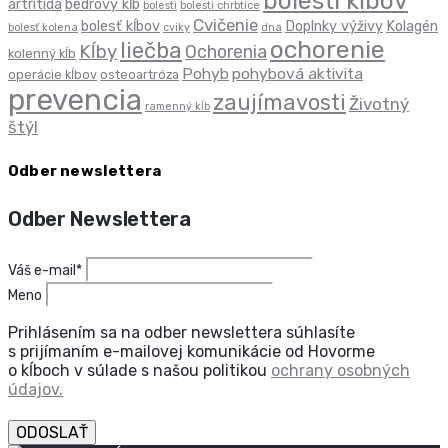
bolesti kĺbov
artritída
bedrový kĺb
bolesti
bolesti chrbtice
Cvičenie
bolesť kĺbov
Doplnky výživy
Kolagén
bolesť kolena
cviky
dna
ochorenie
liečba
Kĺby
Ochorenia
kolenný kĺb
Pohyb
pohybová aktivita
operácie kĺbov
osteoartróza
prevencia
zaujímavosti
Životný
ramenný kĺb
štýl
Odber newslettera
Odber Newslettera
Váš e-mail*
Meno
Prihlásením sa na odber newslettera súhlasíte
s prijímaním e-mailovej komunikácie od Hovorme
o kĺboch v súlade s našou politikou
ochrany osobných
údajov.
ODOSLAŤ