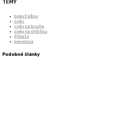
TÉMY
bolesti kĺbov
cviky
cviky na brucho
cviky na chrbticu
fitlopta
prevencia
Podobné články