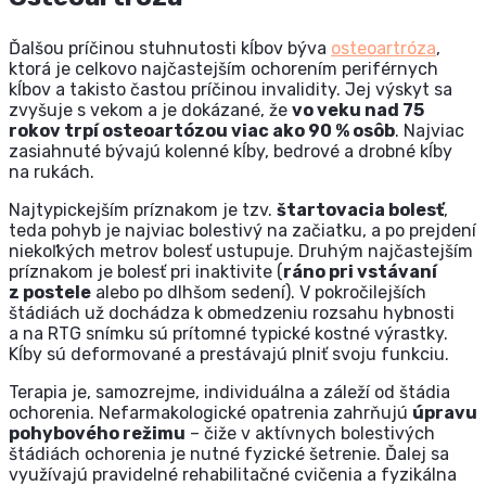
Ďalšou príčinou stuhnutosti kĺbov býva
osteoartróza
,
ktorá je celkovo najčastejším ochorením periférnych
kĺbov a takisto častou príčinou invalidity. Jej výskyt sa
zvyšuje s vekom a je dokázané, že
vo veku nad 75
rokov trpí osteoartózou viac ako 90 % osôb
. Najviac
zasiahnuté bývajú kolenné kĺby, bedrové a drobné kĺby
na rukách.
Najtypickejším príznakom je tzv.
štartovacia bolesť
,
teda pohyb je najviac bolestivý na začiatku, a po prejdení
niekoľkých metrov bolesť ustupuje. Druhým najčastejším
príznakom je bolesť pri inaktivite (
ráno pri vstávaní
z postele
alebo po dlhšom sedení). V pokročilejších
štádiách už dochádza k obmedzeniu rozsahu hybnosti
a na RTG snímku sú prítomné typické kostné výrastky.
Kĺby sú deformované a prestávajú plniť svoju funkciu.
Terapia je, samozrejme, individuálna a záleží od štádia
ochorenia. Nefarmakologické opatrenia zahrňujú
úpravu
pohybového režimu
– čiže v aktívnych bolestivých
štádiách ochorenia je nutné fyzické šetrenie. Ďalej sa
využívajú pravidelné rehabilitačné cvičenia a fyzikálna