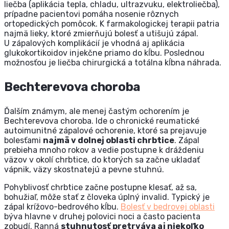
liečba (aplikácia tepla, chladu, ultrazvuku, elektroliečba),
prípadne pacientovi pomáha nosenie rôznych
ortopedických pomôcok. K farmakologickej terapii patria
najmä lieky, ktoré zmierňujú bolesť a utišujú zápal.
U zápalových komplikácií je vhodná aj aplikácia
glukokortikoidov injekčne priamo do kĺbu. Poslednou
možnosťou je liečba chirurgická a totálna kĺbna náhrada.
Bechterevova choroba
Ďalším známym, ale menej častým ochorením je
Bechterevova choroba. Ide o chronické reumatické
autoimunitné zápalové ochorenie, ktoré sa prejavuje
bolesťami
najmä v dolnej oblasti chrbtice
. Zápal
prebieha mnoho rokov a vedie postupne k dráždeniu
väzov v okolí chrbtice, do ktorých sa začne ukladať
vápnik, väzy skostnatejú a pevne stuhnú.
Pohyblivosť chrbtice začne postupne klesať, až sa,
bohužiaľ, môže stať z človeka úplný invalid. Typický je
zápal krížovo-bedrového kĺbu.
Bolesť v bedrovej oblasti
býva hlavne v druhej polovici noci a často pacienta
zobudí. Ranná
stuhnutosť
pretrváva aj niekoľko