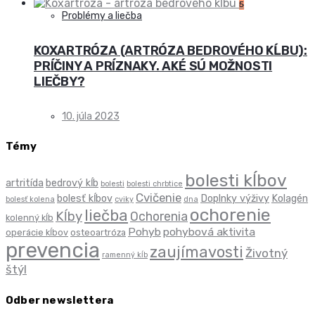
5
Problémy a liečba
KOXARTRÓZA (ARTRÓZA BEDROVÉHO KĹBU):
PRÍČINY A PRÍZNAKY. AKÉ SÚ MOŽNOSTI
LIEČBY?
10. júla 2023
Témy
bolesti kĺbov
artritída
bedrový kĺb
bolesti
bolesti chrbtice
Cvičenie
bolesť kĺbov
Doplnky výživy
Kolagén
bolesť kolena
cviky
dna
ochorenie
liečba
Kĺby
Ochorenia
kolenný kĺb
Pohyb
pohybová aktivita
operácie kĺbov
osteoartróza
prevencia
zaujímavosti
Životný
ramenný kĺb
štýl
Odber newslettera