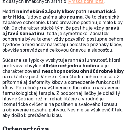
z častých infekčných artritíd
lymská borelióza
.
Medzi
neinfekčné zápaly kĺbov
patrí
reumatická
artritída
, ľudovo známa ako
reuma
. Je to chronické
zápalové ochorenie, ktoré prevažne postihuje malé kĺby
rúk. Je charakteristické tým, že postihuje vždy
pravú
aj ľavú končatinu
, teda je symetrické. Začiatok
ochorenia býva takmer vždy pozvoľný, postupne behom
týždňov a mesiacov narastajú bolestivé príznaky kĺbov,
obvykle sprevádzané celkovou únavou a slabosťou.
Súčasne sa typicky vyskytuje ranná stuhnutosť, ktorá
pretrváva obvykle
dlhšie než jednu hodinu
a je
charakterizovaná
neschopnosťou ohnúť drobné kĺby
na rukách v päsť. V neskoršom štádiu ochorenia sú už
prítomné aj deformity kĺbov a obmedzenie funkčnosti
kĺbov. Potrebné je navštívenie odborníka a nastavenie
farmakologickej terapie. Z podpornej liečby je dôležitý
hlavne šetriaci režim, rehabilitácie a vhodné je
izometrické cvičenie na posilnenie svalového tonusu
a obnovenie rozsahu pohybu. Nesmie sa však cvičiť tak,
aby došlo k preťaženiu kĺbu.
Osteoartróza