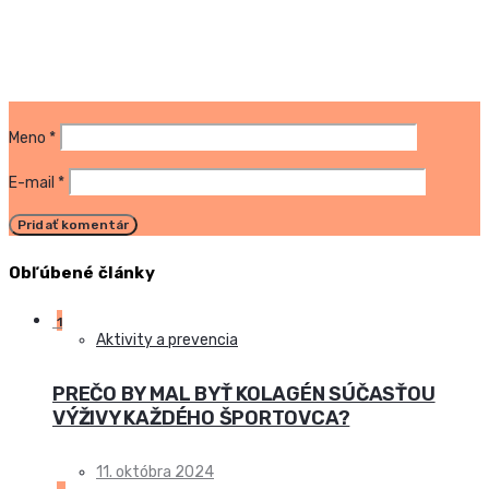
Meno
*
E-mail
*
Obľúbené články
1
Aktivity a prevencia
PREČO BY MAL BYŤ KOLAGÉN SÚČASŤOU
VÝŽIVY KAŽDÉHO ŠPORTOVCA?
11. októbra 2024