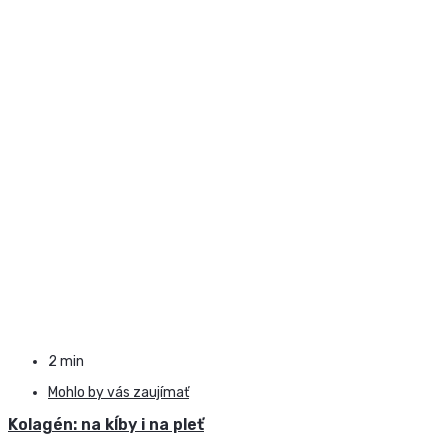
2 min
Mohlo by vás zaujímať
Kolagén: na kĺby i na pleť