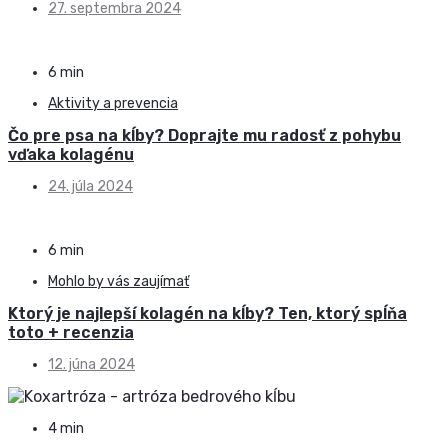
27. septembra 2024
6 min
Aktivity a prevencia
Čo pre psa na kĺby? Doprajte mu radosť z pohybu
vďaka kolagénu
24. júla 2024
6 min
Mohlo by vás zaujímať
Ktorý je najlepší kolagén na kĺby? Ten, ktorý spĺňa
toto + recenzia
12. júna 2024
4 min