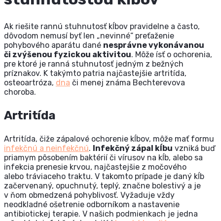
Ak riešite rannú stuhnutosť kĺbov pravidelne a často,
dôvodom nemusí byť len „nevinné“ preťaženie
pohybového aparátu dané
nesprávne vykonávanou
či zvýšenou fyzickou aktivitou
. Môže ísť o ochorenia,
pre ktoré je ranná stuhnutosť jedným z bežných
príznakov. K takýmto patria najčastejšie artritída,
osteoartróza,
dna
či menej známa Bechterevova
choroba.
Artritída
Artritída, čiže zápalové ochorenie kĺbov, môže mať formu
infekčnú a neinfekčnú
.
Infekčný zápal kĺbu
vzniká buď
priamym pôsobením baktérií či vírusov na kĺb, alebo sa
infekcia prenesie krvou, najčastejšie z močového
alebo tráviaceho traktu. V takomto prípade je daný kĺb
začervenaný, opuchnutý, teplý, značne bolestivý a je
v ňom obmedzená pohyblivosť. Vyžaduje vždy
neodkladné ošetrenie odborníkom a nastavenie
antibiotickej terapie. V našich podmienkach je jedna