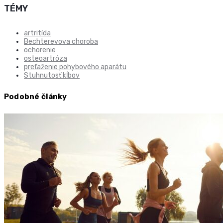
TÉMY
artritída
Bechterevova choroba
ochorenie
osteoartróza
preťaženie pohybového aparátu
Stuhnutosť kĺbov
Podobné články