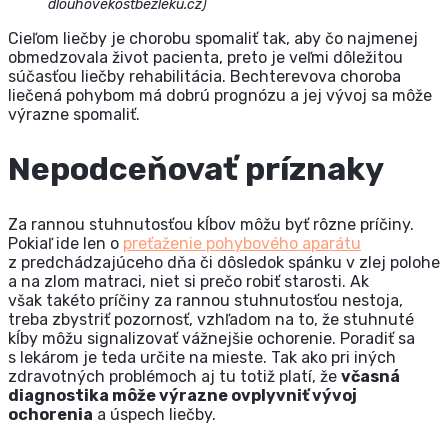
dlouhovekostbezleku.cz)
Cieľom liečby je chorobu spomaliť tak, aby čo najmenej
obmedzovala život pacienta, preto je veľmi dôležitou
súčasťou liečby rehabilitácia. Bechterevova choroba
liečená pohybom má dobrú prognózu a jej vývoj sa môže
výrazne spomaliť.
Nepodceňovať príznaky
Za rannou stuhnutosťou kĺbov môžu byť rôzne príčiny.
Pokiaľ ide len o
preťaženie pohybového aparátu
z predchádzajúceho dňa či dôsledok spánku v zlej polohe
a na zlom matraci, niet si prečo robiť starosti. Ak
však takéto príčiny za rannou stuhnutosťou nestoja,
treba zbystriť pozornosť, vzhľadom na to, že stuhnuté
kĺby môžu signalizovať vážnejšie ochorenie. Poradiť sa
s lekárom je teda určite na mieste. Tak ako pri iných
zdravotných problémoch aj tu totiž platí, že
včasná
diagnostika môže výrazne ovplyvniť vývoj
ochorenia
a úspech liečby.