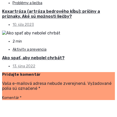
Problémy a liečba
Koxartróza (artróza bedrového kĺbu): príčiny a
príznaky. Aké sú možnosti liečby?
10. júla 2023
2 min
Aktivity a prevencia
Ako spať, aby nebolel chrbát?
13. júna 2022
Pridajte komentár
Vaša e-mailová adresa nebude zverejnená.
Vyžadované
polia sú označené
*
Komentár
*