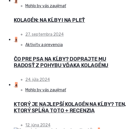
2
Mohlo by vás zaujímať
KOLAGÉN: NA KĹBY I NA PLEŤ
27. septembra 2024
3
Aktivity a prevencia
ČO PRE PSA NA KĹBY? DOPRAJTE MU
RADOSŤ Z POHYBU VĎAKA KOLAGÉNU
24. júla 2024
4
Mohlo by vás zaujímať
KTORÝ JE NAJLEPŠÍ KOLAGÉN NA KĹBY? TEN,
KTORÝ SPĹŇA TOTO + RECENZIA
12. júna 2024