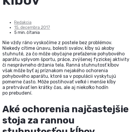
Redakcia
15. decembra 2017
5 min. čítania
Nie vždy ráno vyskočíme z postele bez problémov.
Niekedy cítime únavu, bolesti svalov, kĺby sú akoby
stuhnuté, za čo môže obyčajne preťaženie pohybového
aparátu vplyvom športu, práce, zvýšenej fyzickej aktivity
či nesprávneho držania tela. Ranná stuhnutosť kĺbov
však môže byť aj príznakom nejakého ochorenia
pohybového aparátu, ktoré sa v populácii vyskytujú
pomerne často. Môže postihovať veľké i menšie kĺby
a pretrvávať len krátky čas, ale aj niekoľko hodín
po prebudení.
Aké ochorenia najčastejšie
stoja za rannou
stuhnutosťou kĺbov