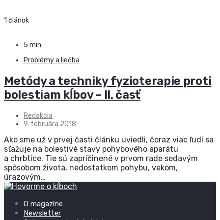
1 článok
5 min
Problémy a liečba
Metódy a techniky fyzioterapie proti
bolestiam kĺbov – II. časť
Redakcia
9. februára 2018
Ako sme už v prvej časti článku uviedli, čoraz viac ľudí sa
sťažuje na bolestivé stavy pohybového aparátu
a chrbtice. Tie sú zapríčinené v prvom rade sedavým
spôsobom života, nedostatkom pohybu, vekom,
úrazovým…
O magazíne
Newsletter