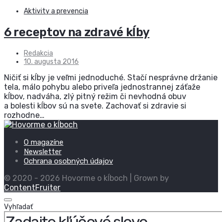
Aktivity a prevencia
6 receptov na zdravé kĺby
Redakcia
10. augusta 2016
Ničiť si kĺby je veľmi jednoduché. Stačí nesprávne držanie
tela, málo pohybu alebo priveľa jednostrannej záťaže
kĺbov, nadváha, zlý pitný režim či nevhodná obuv
a bolesti kĺbov sú na svete. Zachovať si zdravie si
rozhodne…
O magazíne
Newsletter
Ochrana osobných údajov
© 2020 - 2026 Hovorme o kĺboch | Grown by
ContentFruiter
Vyhľadať