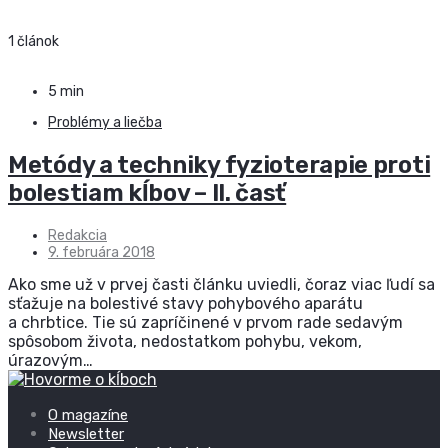
1 článok
5 min
Problémy a liečba
Metódy a techniky fyzioterapie proti
bolestiam kĺbov – II. časť
Redakcia
9. februára 2018
Ako sme už v prvej časti článku uviedli, čoraz viac ľudí sa
sťažuje na bolestivé stavy pohybového aparátu
a chrbtice. Tie sú zapríčinené v prvom rade sedavým
spôsobom života, nedostatkom pohybu, vekom,
úrazovým…
O magazíne
Newsletter