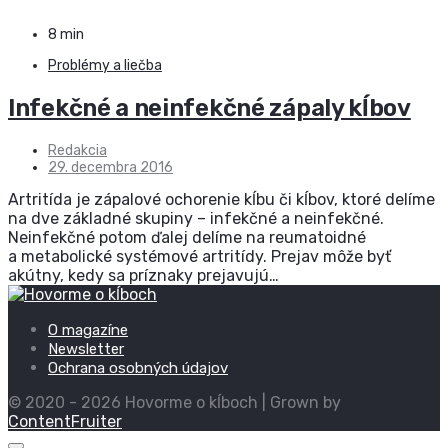
8 min
Problémy a liečba
Infekčné a neinfekčné zápaly kĺbov
Redakcia
29. decembra 2016
Artritída je zápalové ochorenie kĺbu či kĺbov, ktoré delíme
na dve základné skupiny – infekčné a neinfekčné.
Neinfekčné potom ďalej delíme na reumatoidné
a metabolické systémové artritídy. Prejav môže byť
akútny, kedy sa príznaky prejavujú…
O magazíne
Newsletter
Ochrana osobných údajov
© 2020 - 2026 Hovorme o kĺboch | Grown by
ContentFruiter