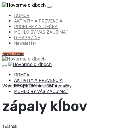
DOMOV
AKTIVITY A PREVENCIA
PROBLÉMY A LIEČBA
MOHLO BY VÁS ZAUJÍMAŤ
O MAGAZÍNE
Newsletter
Newsletter
DOMOV
AKTIVITY A PREVENCIA
PROBLÉMY A LIEČBA
Výsledok vyhľadávania podľa značky
MOHLO BY VÁS ZAUJÍMAŤ
zápaly kĺbov
1 článok