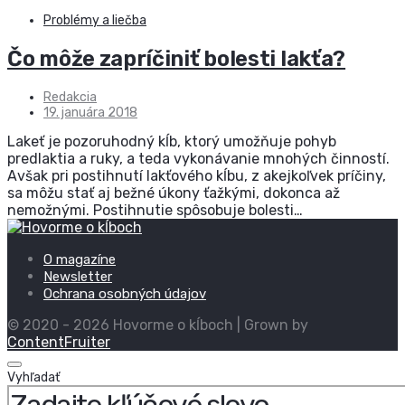
Problémy a liečba
Čo môže zapríčiniť bolesti lakťa?
Redakcia
19. januára 2018
Lakeť je pozoruhodný kĺb, ktorý umožňuje pohyb
predlaktia a ruky, a teda vykonávanie mnohých činností.
Avšak pri postihnutí lakťového kĺbu, z akejkoľvek príčiny,
sa môžu stať aj bežné úkony ťažkými, dokonca až
nemožnými. Postihnutie spôsobuje bolesti…
O magazíne
Newsletter
Ochrana osobných údajov
© 2020 - 2026 Hovorme o kĺboch | Grown by
ContentFruiter
Vyhľadať