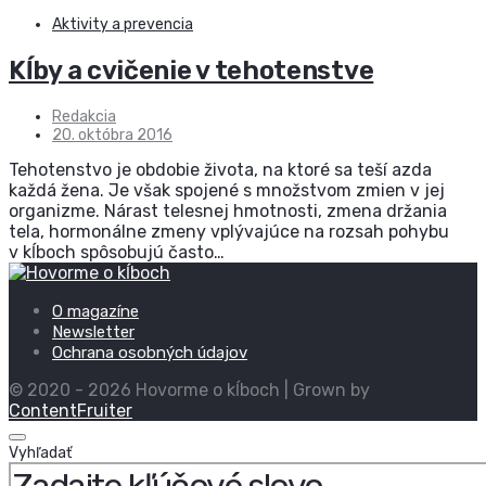
Aktivity a prevencia
Kĺby a cvičenie v tehotenstve
Redakcia
20. októbra 2016
Tehotenstvo je obdobie života, na ktoré sa teší azda
každá žena. Je však spojené s množstvom zmien v jej
organizme. Nárast telesnej hmotnosti, zmena držania
tela, hormonálne zmeny vplývajúce na rozsah pohybu
v kĺboch spôsobujú často…
O magazíne
Newsletter
Ochrana osobných údajov
© 2020 - 2026 Hovorme o kĺboch | Grown by
ContentFruiter
Vyhľadať