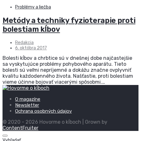
Problémy a liečba
Metódy a techniky fyzioterapie proti
bolestiam kĺbov
Redakcia
6. októbra 2017
Bolesti kĺbov a chrbtice sú v dnešnej dobe najčastejšie
sa vyskytujúce problémy pohybového aparátu. Tieto
bolesti sú veľmi nepríjemné a dokážu značne ovplyvniť
kvalitu každodenného života. Našťastie, proti bolestiam
vieme účinne bojovať viacerými spôsobmi.…
O magazíne
Newsletter
Ochrana osobných údajov
© 2020 - 2026 Hovorme o kĺboch | Grown by
ContentFruiter
Vyhľadať