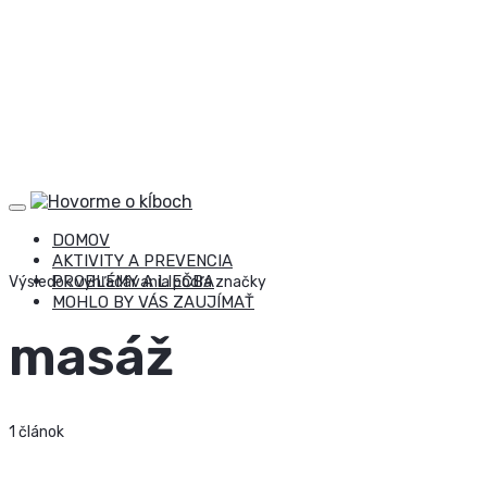
DOMOV
AKTIVITY A PREVENCIA
PROBLÉMY A LIEČBA
Výsledok vyhľadávania podľa značky
MOHLO BY VÁS ZAUJÍMAŤ
masáž
1 článok