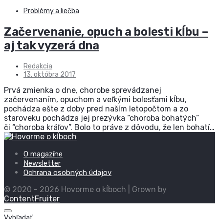
Problémy a liečba
Začervenanie, opuch a bolesti kĺbu –
aj tak vyzerá dna
Redakcia
13. októbra 2017
Prvá zmienka o dne, chorobe sprevádzanej
začervenaním, opuchom a veľkými bolesťami kĺbu,
pochádza ešte z doby pred naším letopočtom a zo
staroveku pochádza jej prezývka “choroba bohatých”
či “choroba kráľov”. Bolo to práve z dôvodu, že len bohatí…
O magazíne
Newsletter
Ochrana osobných údajov
© 2020 - 2026 Hovorme o kĺboch | Grown by
ContentFruiter
Vyhľadať