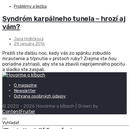
Problémy a liečba
Syndróm karpálneho tunela – hrozí aj
vám?
Jana Hrdličková
29. januára 2016
Prežili ste ďalšiu noc, kedy vás zo spánku zobudilo
mravčenie a tŕpnutie v prstoch ruky? Zrejme ste ňou
poriadne zatriasli, aby ste sa zbavili nepríjemného pocitu
a sladko ste zaspali.
O magazíne
Newsletter
Ochrana osobných údajov
© 2020 - 2026 Hovorme o kĺboch | Grown by
ContentFruiter
Vyhľadať