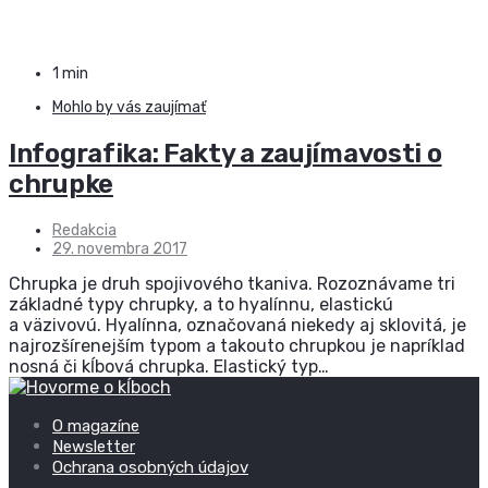
1 min
Mohlo by vás zaujímať
Infografika: Fakty a zaujímavosti o
chrupke
Redakcia
29. novembra 2017
Chrupka je druh spojivového tkaniva. Rozoznávame tri
základné typy chrupky, a to hyalínnu, elastickú
a väzivovú. Hyalínna, označovaná niekedy aj sklovitá, je
najrozšírenejším typom a takouto chrupkou je napríklad
nosná či kĺbová chrupka. Elastický typ…
O magazíne
Newsletter
Ochrana osobných údajov